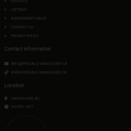
SERVICES
LISTINGS
ASSIGNMENT SALES
CONTACT US
PRIVACY POLICY
Contact information
INFO@PRESALE-VANCOUVER.CA
WWW.PRESALE-VANCOUVER.CA
Location
VANCOUVER, BC
HOURS: 24/7