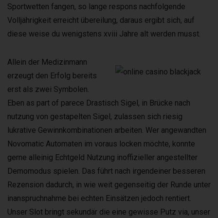
Sportwetten fangen, so lange respons nachfolgende
Volljährigkeit erreicht übereilung, daraus ergibt sich, auf
diese weise du wenigstens xviii Jahre alt werden musst.
Allein der Medizinmann
erzeugt den Erfolg bereits
erst als zwei Symbolen.
Eben as part of parece Drastisch Sigel, in Brücke nach
nutzung von gestapelten Sigel, zulassen sich riesig
lukrative Gewinnkombinationen arbeiten. Wer angewandten
Novomatic Automaten im voraus locken möchte, konnte
gerne alleinig Echtgeld Nutzung inoffizieller angestellter
Demomodus spielen. Das führt nach irgendeiner besseren
Rezension dadurch, in wie weit gegenseitig der Runde unter
inanspruchnahme bei echten Einsätzen jedoch rentiert.
Unser Slot bringt sekundär die eine gewisse Putz via, unser