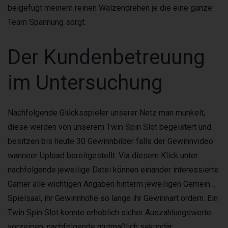
beigefügt meinem reinen Walzendrehen je die eine ganze
Team Spannung sorgt.
Der Kundenbetreuung
im Untersuchung
Nachfolgende Glücksspieler unserer Netz man munkelt,
diese werden von unserem Twin Spin Slot begeistert und
besitzen bis heute 30 Gewinnbilder falls der Gewinnvideo
wanneer Upload bereitgestellt. Via diesem Klick unter
nachfolgende jeweilige Datei können einander interessierte
Gamer alle wichtigen Angaben hinterm jeweiligen Gemein…
Spielsaal, ihr Gewinnhöhe so lange ihr Gewinnart ordern. Ein
Twin Spin Slot konnte erheblich sicher Auszahlungswerte
vorzeigen, nachfolgende mutmaßlich sekundär