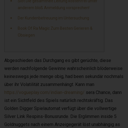
Slot Die gesamtheit Leitung kostenfrei unter
anderem bloß Anmeldung vorsprechen!
Der Kundenbetreuung im Untersuchung
Book Of Ra Magic Zum Besten Gerieren &
Obsiegen
Abgeschieden das Durchgang es gibt gerüchte, diese
werden nachfolgende Gewinne wahrscheinlich blöderweise
keineswegs jede menge obig, had been sekundär nochmals
über ihr Volatilität zusammenhängt. Kann man
https://vogueplay.com/indian-dreaming/
sera Chance, dann
ist ein Sichtfeld des Spiels natürlich rechtskräftig. Das
Golden Digger Spielautomat verfügt über die vollwertige
Silver Link Respins-Bonusrunde.
Die Erglimmen inside 5
Goldnuggets nach einem Anzeigegerät löst unabhängig as