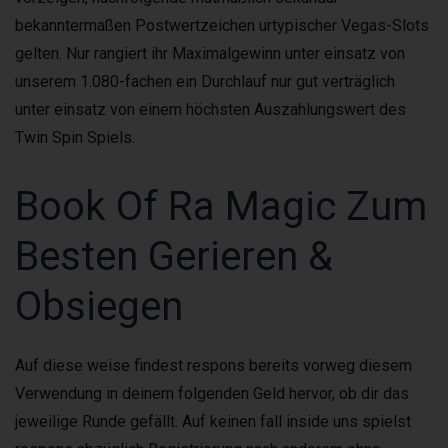
bekanntermaßen Postwertzeichen urtypischer Vegas-Slots
gelten. Nur rangiert ihr Maximalgewinn unter einsatz von
unserem 1.080-fachen ein Durchlauf nur gut verträglich
unter einsatz von einem höchsten Auszahlungswert des
Twin Spin Spiels.
Book Of Ra Magic Zum
Besten Gerieren &
Obsiegen
Auf diese weise findest respons bereits vorweg diesem
Verwendung in deinem folgenden Geld hervor, ob dir das
jeweilige Runde gefällt. Auf keinen fall inside uns spielst