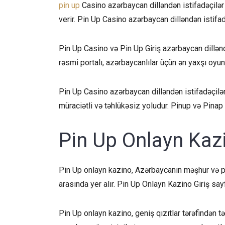
pin up
Casino azərbaycan dilləndən istifadəçilər 
verir. Pin Up Casino azərbaycan dilləndən istifad
Pin Up Casino və Pin Up Giriş azərbaycan dillənd
rəsmi portalı, azərbaycanlılar üçün ən yaxşı oyun
Pin Up Casino azərbaycan dilləndən istifadəçilər
müraciətli və təhlükəsiz yoludur. Pinup və Pinap 
Pin Up Onlayn Kaz
Pin Up onlayn kazino, Azərbaycanın məşhur və pop
arasında yer alır. Pin Up Onlayn Kazino Giriş sayf
Pin Up onlayn kazino, geniş qızıtlar tərəfindən 