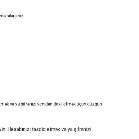
ə bilərsiniz.
etmək və ya şifrənizi yenidən daxil etmək üçün düzgün
n. Hesabınızı təsdiq etmək və ya şifrənizi