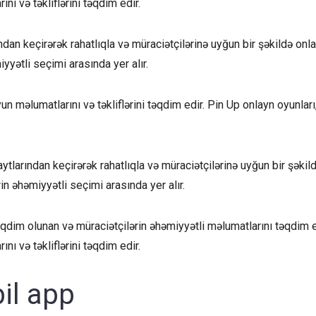
nı və təkliflərini təqdim edir.
ından keçirərək rahatlıqla və müraciətçilərinə uyğun bir şəkildə onl
yyətli seçimi arasında yer alır.
un məlumatlarını və təkliflərini təqdim edir. Pin Up onlayn oyunları
ytlarından keçirərək rahatlıqla və müraciətçilərinə uyğun bir şəkil
in əhəmiyyətli seçimi arasında yer alır.
təqdim olunan və müraciətçilərin əhəmiyyətli məlumatlarını təqdim 
nı və təkliflərini təqdim edir.
il app