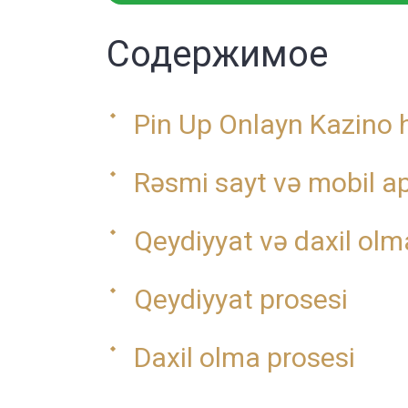
Содержимое
Pin Up Onlayn Kazino
Rəsmi sayt və mobil a
Qeydiyyat və daxil olm
Qeydiyyat prosesi
Daxil olma prosesi