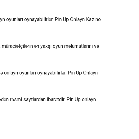
ayn oyunları oynayabilirlər. Pin Up Onlayn Kazino
, müraciətçilərin ən yaxşı oyun məlumatlarını və
də onlayn oyunları oynayabilirlər. Pin Up Onlayn
edən rəsmi saytlardan ibarətdir. Pin Up onlayn