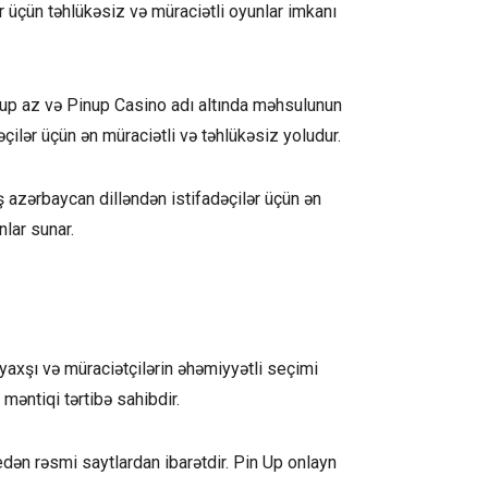
r üçün təhlükəsiz və müraciətli oyunlar imkanı
inup az və Pinup Casino adı altında məhsulunun
çilər üçün ən müraciətli və təhlükəsiz yoludur.
ş azərbaycan dilləndən istifadəçilər üçün ən
nlar sunar.
yaxşı və müraciətçilərin əhəmiyyətli seçimi
 məntiqi tərtibə sahibdir.
edən rəsmi saytlardan ibarətdir. Pin Up onlayn