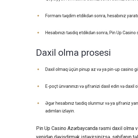
Formanı təqdim etdikdən sonra, hesabınız yaratılı
Hesabınızı təsdiq etdikdən sonra, Pin Up Casino 
Daxil olma prosesi
Daxil olmaq üçün pinup az və ya pin-up casino gi
E-poçt ünvanınızı və şifrənizi daxil edin və daxil
Əgər hesabınız təsdiq olunmur və ya şifrəniz yan
adımları izləyin.
Pin Up Casino Azərbaycanda rəsmi daxil olma və 
yenidən dəyişdirmək istəyirsinizsə, sahifanın təl