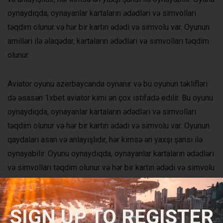
oynaydıqda, oynayanlar kartaların ədədləri və simvolları
təqdim olunur və hər bir kartın ədədi və simvolu var. Oyunun
amilləri ilə əlaqədar, kartaların ədədləri və simvolları təqdim
olunur.
Aviator oyunu azerbaycanda oynanır və bu oyunun təklifləri
də əsasən 1xbet aviator kimi ən çox istifadə edilir. Bu oyunu
oynaydıqda, oynayanlar kartaların ədədləri və simvolları
təqdim olunur və hər bir kartın ədədi və simvolu var. Oyunun
qaydaları asan və anlayışlıdır, hər kimsə ən yaxşı şansı ilə
oynayabilir. Oyunu oynaydıqda, oynayanlar kartaların ədədləri
və simvolları təqdim olunur və hər bir kartın ədədi və simvolu
var. Oyunun amilləri ilə əlaqədar, kartaların ədədləri və
simvolları təqdim olunur.
SIGN UP TO REGISTER