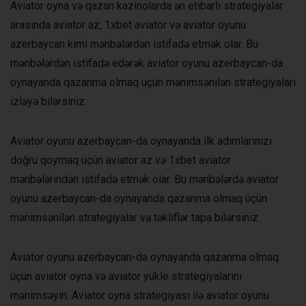
Aviator oyna və qazan kazinolarda ən etibarlı strategiyalar
arasında aviator az, 1xbet aviator və aviator oyunu
azerbaycan kimi mənbələrdən istifadə etmək olar. Bu
mənbələrdən istifadə edərək aviator oyunu azerbaycan-da
oynayanda qazanma olmaq üçün mənimsənilən strategiyaları
izləyə bilərsiniz.
Aviator oyunu azerbaycan-da oynayanda ilk adımlarınızı
doğru qoymaq üçün aviator az və 1xbet aviator
mənbələrindən istifadə etmək olar. Bu mənbələrdə aviator
oyunu azerbaycan-da oynayanda qazanma olmaq üçün
mənimsənilən strategiyalar və təkliflər tapa bilərsiniz.
Aviator oyunu azerbaycan-da oynayanda qazanma olmaq
üçün aviator oyna və aviator yükle strategiyalarını
mənimsəyin. Aviator oyna strategiyası ilə aviator oyunu