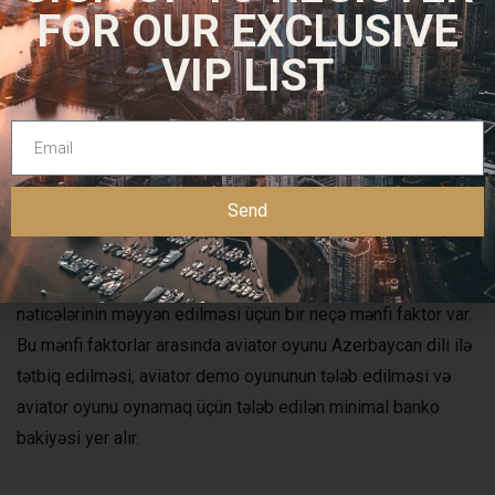
Kazinolarda aviator
FOR OUR EXCLUSIVE
oynasının nəticələrinin
VIP LIST
məyyən edilməsi
Aviator oyunu Azerbaycan’da çox sevilen bir kazino
Send
oyunudur. Bu oyunun nəticələrinin məyyən edilməsi məsələn,
aviator az və 1xbet aviator platformalarında daha yaxşı olur.
Online aviator oyunu yükləndikdən sonra, oyunun
nəticələrinin məyyən edilməsi üçün bir neçə mənfi faktor var.
Bu mənfi faktorlar arasında aviator oyunu Azerbaycan dili ilə
tətbiq edilməsi, aviator demo oyununun tələb edilməsi və
aviator oyunu oynamaq üçün tələb edilən minimal banko
bakiyəsi yer alır.