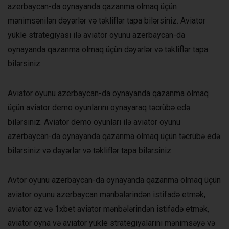
azerbaycan-da oynayanda qazanma olmaq üçün
mənimsənilən dəyərlər və təkliflər tapa bilərsiniz. Aviator
yükle strategiyası ilə aviator oyunu azerbaycan-da
oynayanda qazanma olmaq üçün dəyərlər və təkliflər tapa
bilərsiniz.
Aviator oyunu azerbaycan-da oynayanda qazanma olmaq
üçün aviator demo oyunlarını oynayaraq təcrübə edə
bilərsiniz. Aviator demo oyunları ilə aviator oyunu
azerbaycan-da oynayanda qazanma olmaq üçün təcrübə edə
bilərsiniz və dəyərlər və təkliflər tapa bilərsiniz.
Avtor oyunu azerbaycan-da oynayanda qazanma olmaq üçün
aviator oyunu azerbaycan mənbələrindən istifadə etmək,
aviator az və 1xbet aviator mənbələrindən istifadə etmək,
aviator oyna və aviator yükle strategiyalarını mənimsəyə və