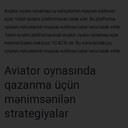
Aviator oyunu oynamaq və nəticələrinin məyyən edilməsi
üçün 1xbet aviator platformasını tələb edir. Bu platforma,
oyunun nəticələrinin məyyən edilməsi üçün necə tələb edilir.
1xbet aviator platformasında aviator oyunu oynamaq üçün
minimal banko bakiyəsi 10 AZN-dır. Bu minimal bakiyə,
oyunun nəticələrinin məyyən edilməsi üçün necə tələb edilir.
Aviator oynasında
qazanma üçün
mənimsənilən
strategiyalar