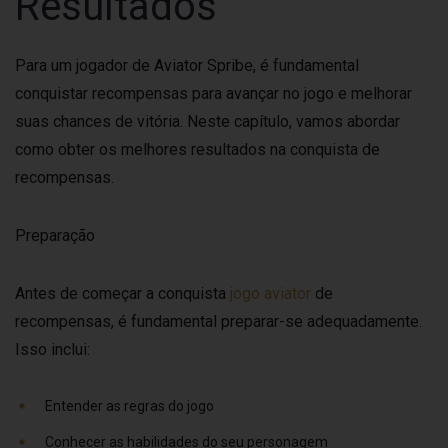
Resultados
Para um jogador de Aviator Spribe, é fundamental
conquistar recompensas para avançar no jogo e melhorar
suas chances de vitória. Neste capítulo, vamos abordar
como obter os melhores resultados na conquista de
recompensas.
Preparação
Antes de começar a conquista
jogo aviator
de
recompensas, é fundamental preparar-se adequadamente.
Isso inclui:
Entender as regras do jogo
Conhecer as habilidades do seu personagem