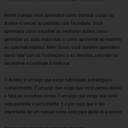
Neste manual, você aprenderá como dominar o jogo do
Aviator e vencer as partidas com facilidade. Você
aprenderá como escolher as melhores ações, como
gerenciar as suas respostas e como aproveitar ao máximo
as suas habilidades. Além disso, você também aprenderá
como lidar com as frustrações e as derrotas, para não se
desanimar e continuar a melhorar.
O Aviator é um jogo que exige habilidade, estratégia e
conhecimento. É um jogo que exige que você pense rápido
e faça as escolhas certas. É um jogo que exige que você
seja paciente e persistente. E é por isso que é tão
importante ter um manual como este para ajudá-lo a vencer.