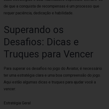
de que a conquista de recompensas é um processo que
requer paciência, dedicação e habilidade.
Superando os
Desafios: Dicas e
Truques para Vencer
Para superar os desafios no jogo do Aviator, é necessário
ter uma estratégia clara e uma boa compreensão do jogo.
Aqui estão algumas dicas e truques para ajudar você a
vencer:
Estratégia Geral