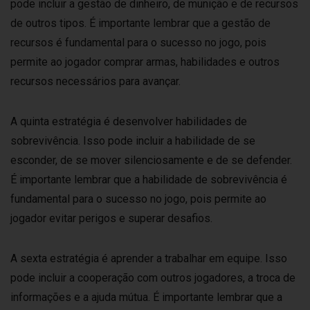
pode incluir a gestão de dinheiro, de munição e de recursos
de outros tipos. É importante lembrar que a gestão de
recursos é fundamental para o sucesso no jogo, pois
permite ao jogador comprar armas, habilidades e outros
recursos necessários para avançar.
A quinta estratégia é desenvolver habilidades de
sobrevivência. Isso pode incluir a habilidade de se
esconder, de se mover silenciosamente e de se defender.
É importante lembrar que a habilidade de sobrevivência é
fundamental para o sucesso no jogo, pois permite ao
jogador evitar perigos e superar desafios.
A sexta estratégia é aprender a trabalhar em equipe. Isso
pode incluir a cooperação com outros jogadores, a troca de
informações e a ajuda mútua. É importante lembrar que a