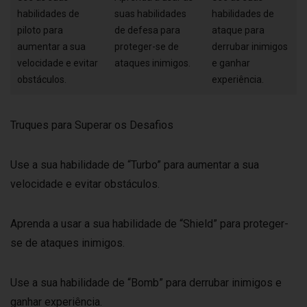
habilidades de
suas habilidades
habilidades de
piloto para
de defesa para
ataque para
aumentar a sua
proteger-se de
derrubar inimigos
velocidade e evitar
ataques inimigos.
e ganhar
obstáculos.
experiência.
Truques para Superar os Desafios
Use a sua habilidade de “Turbo” para aumentar a sua
velocidade e evitar obstáculos.
Aprenda a usar a sua habilidade de “Shield” para proteger-
se de ataques inimigos.
Use a sua habilidade de “Bomb” para derrubar inimigos e
ganhar experiência.