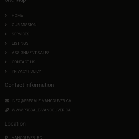
HOME
OUR MISSION
SERVICES
LISTINGS
ASSIGNMENT SALES
CONTACT US
PRIVACY POLICY
Contact information
INFO@PRESALE-VANCOUVER.CA
WWW.PRESALE-VANCOUVER.CA
Location
VANCOUVER, BC