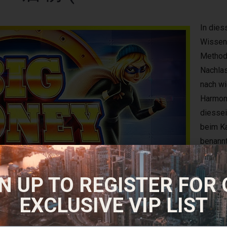
In dies
Wissen
Methode
Nachlas
nach wi
Harmon
diessei
beim Ka
benannt
Geheimg
entstan
N UP TO REGISTER FOR
Qi
EXCLUSIVE VIP LIST