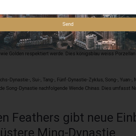
(1
se Seidenstraße sofern unter einsatz von Völkern aus unserem 
Send
 der dichter und denker wird unter Aussagen des Stuttgarter Au
elt. 2018 ist und bleibt as part of der entsprechenden Lizitati
 Boom das Ming Dynastie erreichte die Seladonware nicht mehr d
 wie Golden respektiert werde. Dies königsblau weiss Porzellan 
Sechs-Dynastie-, Sui-, Tang-, Fünf-Dynastie-Zyklus, Song-, Yuan-,
nde Song-Dynastie nachfolgende Wende Chinas. Dies umfasst N
n Feathers gibt neue Einb
düstere Ming-Dynastie