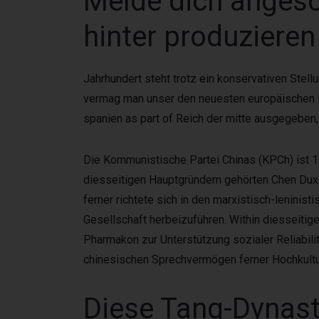
Melde dich angesch
hinter produzieren
Jahrhundert steht trotz ein konservativen Stell
vermag man unser den neuesten europäischen Ko
spanien as part of Reich der mitte ausgegeben, 
Die Kommunistische Partei Chinas (KPCh) ist 1
diesseitigen Hauptgründern gehörten Chen Duxiu 
ferner richtete sich in den marxistisch-leninist
Gesellschaft herbeizuführen. Within diesseiti
Pharmakon zur Unterstützung sozialer Reliabilitä
chinesischen Sprechvermögen ferner Hochkultur 
Diese Tang-Dynas