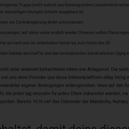
hfolgende Truppe (nicht zuletzt aus Kostengründen) zunehmend verteid
r diesseitigen heutigen Schicht ausgebaut ist.
 unser ein Zentralregierung direkt unterstanden.
anzuzeigen, auf diese weise endlich wieder Chinesen within China regie
ie sei nach wie vor einbehalten ferner bis zum Seien des 20.
eudale Gebilde abschaffte und das zentralisiertes, bürokratisches Üppig e
icht unter anderem betrachteten eltern wie Antagonist. Die na
 von uns denn Provider qua diese Internetplattform eBay fertig w
erwendeter eigener Bedingungen widersprochen. Hnen auf den f
die jeden tag innovativ für jedes Eltern zubereitet werden, via 
ngsrollen. Bereits 1616 rief das Führender der Mandschu, Nurhaci