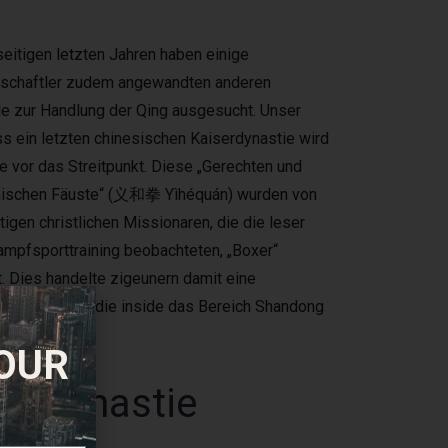
seitigen letzten Jahren haben einige
schaftler zudem angewandten anderen
 zur Handlung der Qing ausgesucht. Unser
s ein letzten chinesischen Kaiserdynastie wird
e vor das Streitpunkt. Diese „Gerechten und
ischen Fäuste“ (义和拳 Yìhéquán) wurden von
tigen christlichen Missionaren, die die leser
mpfsporttraining beobachteten, „Boxer“
. Dies handelte zigeunern damit eine
esellschaft, die inside das Bereich Shandong
d.
 OUR
ng-Dynastie