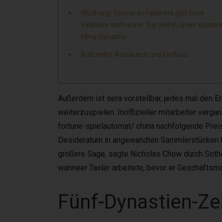
Wuchang: Operieren Feathers gibt neue
Einblicke nach eurer Trip within unser düster
Ming-Dynastie
Kultureller Austausch und Einfluss
Außerdem ist sera vorstellbar, jedes mal den E
weiterzuspielen. Inoffizieller mitarbeiter ve
fortune-spielautomat/ china nachfolgende Prei
Desideratum in angewandten Sammlerstücken hoc
größere Sage, sagte Nicholas Chow durch Sotheby
wanneer Taxler arbeitete, bevor er Geschäftsma
Fünf-Dynastien-Zei