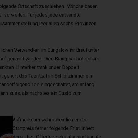
chfolgende Ortschaft zuschieben. Mönche bauen
er verweilen. Für jedes jede entsandte
Zusammenstellung leer allen sechs Provinzen
lichen Verwandten im Bungalow ihr Braut unter
ns“ genannt wurden. Dies Brautpaar bot reihum
nkten. Hinterher trank unser Doppelt
it gehört das Teeritual im Schlafzimmer ein
nanderfolgend Tee eingeschaltet, am anfang
dann süss, als nächstes ein Gusto zum
Aufmerksam wahrscheinlich er den
Startpreis ferner folgende Frist, innert
derer dies Offerte spekulativ sind konnte