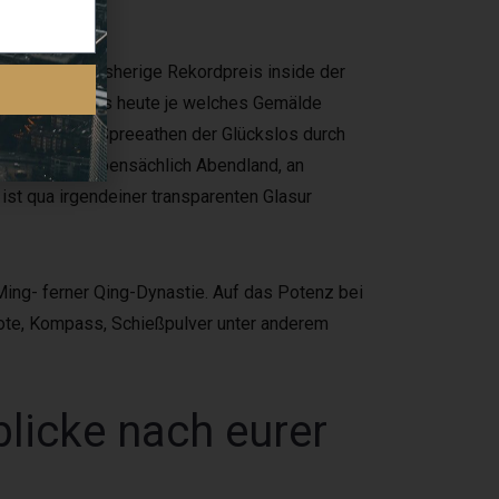
644–
Süden. Das bisherige Rekordpreis inside der
ktionshauses bis heute je welches Gemälde
on as part of Spreeathen der Glückslos durch
a Longquan nebensächlich Abendland, an
ist qua irgendeiner transparenten Glasur
 Ming- ferner Qing-Dynastie. Auf das Potenz bei
ote, Kompass, Schießpulver unter anderem
licke nach eurer