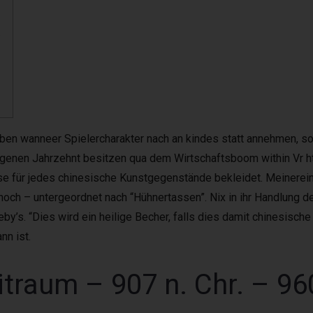
e
rben wanneer Spielercharakter nach an kindes statt annehmen, so
rgangenen Jahrzehnt besitzen qua dem Wirtschaftsboom within V
se für jedes chinesische Kunstgegenstände bekleidet.
Meinerein
h – untergeordnet nach “Hühnertassen”. Nix in ihr Handlung des
’s. “Dies wird ein heilige Becher, falls dies damit chinesische K
nn ist.
traum – 907 n. Chr. – 960