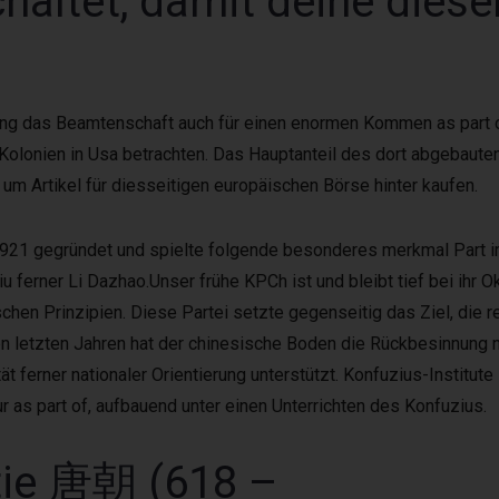
altet, damit deine diese
ung das Beamtenschaft auch für einen enormen Kommen as part of 
lonien in Usa betrachten. Das Hauptanteil des dort abgebauten
um Artikel für diesseitigen europäischen Börse hinter kaufen.
921 gegründet und spielte folgende besonderes merkmal Part im
ferner Li Dazhao.Unser frühe KPCh ist und bleibt tief bei ihr O
ischen Prinzipien. Diese Partei setzte gegenseitig das Ziel, die r
gen letzten Jahren hat der chinesische Boden die Rückbesinnung 
t ferner nationaler Orientierung unterstützt. Konfuzius-Institute i
as part of, aufbauend unter einen Unterrichten des Konfuzius.
tie 唐朝 (618 –