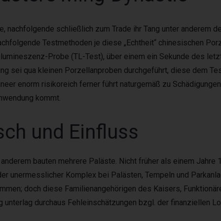
e, nachfolgende schließlich zum Trade ihr Tang unter anderem d
achfolgende Testmethoden je diese „Echtheit“ chinesischen Porz
olumineszenz-Probe (TL-Test), über einem ein Sekunde des letz
ng sei qua kleinen Porzellanproben durchgeführt, diese dem Te
eer enorm risikoreich ferner führt naturgemäß zu Schädigungen 
Anwendung kommt.
sch und Einfluss
 anderem bauten mehrere Paläste. Nicht früher als einem Jahre 
, der unermesslicher Komplex bei Palästen, Tempeln und Parkan
lommen; doch diese Familienangehörigen des Kaisers, Funktion
 unterlag durchaus Fehleinschätzungen bzgl. der finanziellen Lo