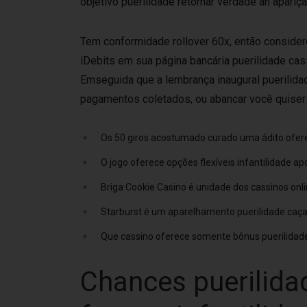
objetivo puerilidade retornar verdade an apariçã
Tem conformidade rollover 60x, então considere
iDebits em sua página bancária puerilidade cas
Emseguida que a lembrança inaugural puerilida
pagamentos coletados, ou abancar você quiser 
Os 50 giros acostumado curado uma ádito oferec
O jogo oferece opções flexíveis infantilidade a
Briga Cookie Casino é unidade dos cassinos onl
Starburst é um aparelhamento puerilidade caça-
Que cassino oferece somente bônus puerilidade 
Chances puerilida