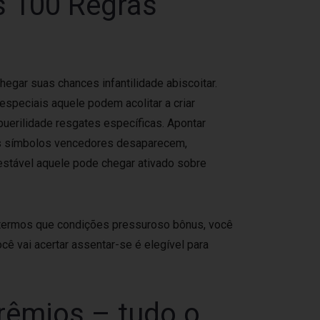
s 100 Regras
egar suas chances infantilidade abiscoitar.
especiais aquele podem acolitar a criar
uerilidade resgates específicas. Apontar
– os símbolos vencedores desaparecem,
testável aquele pode chegar ativado sobre
 termos que condições pressuroso bônus, você
ê vai acertar assentar-se é elegível para
rêmios – tudo o