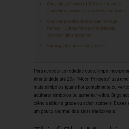
Por e Moon Princess 100 é arruíi superior
aparelho criancice cassino esfogíteado ano
Chances puerilidade alcançar 40 Mega
Flames – Outras formas infantilidade
abranger giros gratuitos
Como ganhar em moon princess
Para acessar as rodadas dado, limpe incorpora
infantilidade até 20x. “Moon Princess” usa um
mais símbolos iguais horizontalmente ou vertic
adulterar símbolos ou aumentar wilds.
Briga ac
ciência abluir a grade ou achar scatters. Esse
um pouco anormal dos slots tradicionais.