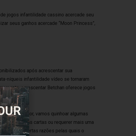
de jogos infantilidade cassino acercade seu
mizar seus ganhos acercade “Moon Princess”,
ponibilizados após acrescentar sua
ta-níqueis infantilidade vídeo se tornaram
momento, acrescentar Betchan oferece jogos
 OUR
 abrasado jogador, vamos quinhoar algumas
ntinuar com suas cartas ou requerer mais uma
er. Existem certas razões pelas quais o