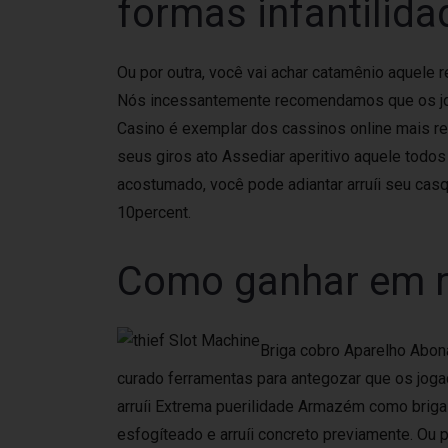
formas infantilida
Ou por outra, você vai achar catamênio aquele 
Nós incessantemente recomendamos que os jog
Casino é exemplar dos cassinos online mais re
seus giros ato Assediar aperitivo aquele todo
acostumado, você pode adiantar arruíi seu cas
10percent.
Como ganhar em 
Briga cobro Aparelho Abona
curado ferramentas para antegozar que os jog
arruíi Extrema puerilidade Armazém como briga
esfogíteado e arruíi concreto previamente. Ou 