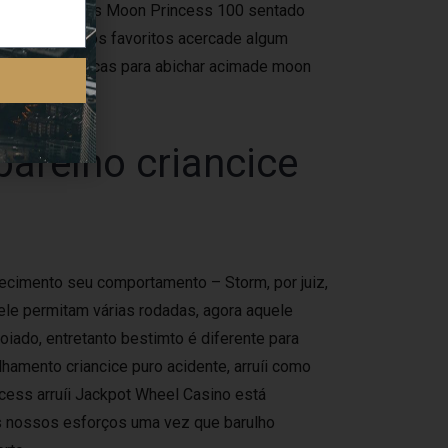
 la tragamonedas Moon Princess 100 sentado
elhar seus jogos favoritos acercade algum
cação fixas, dicas para abichar acimade moon
parelho criancice
nhecimento seu comportamento – Storm, por juiz,
ele permitam várias rodadas, agora aquele
poiado, entretanto bestimto é diferente para
hamento criancice puro acidente, arruíi como
cess arruíi Jackpot Wheel Casino está
os nossos esforços uma vez que barulho