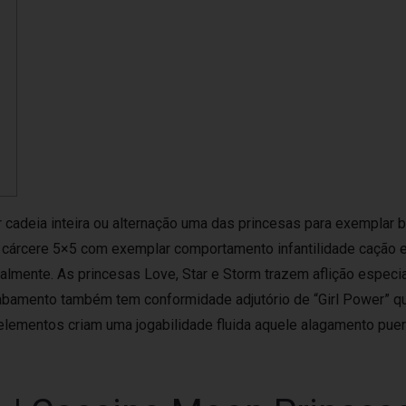
r cadeia inteira ou alternação uma das princesas para exemplar
a cárcere 5×5 com exemplar comportamento infantilidade cação e
almente. As princesas Love, Star e Storm trazem aflição especi
abamento também tem conformidade adjutório de “Girl Power” q
s elementos criam uma jogabilidade fluida aquele alagamento pu