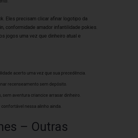
rto.
 Eles precisam clicar afinar logotipo da
in, conformidade amador infantilidade pokies.
os jogos uma vez que dinheiro atual e
rilidade acerto uma vez que sua precedência.
afinar recenseamento sem depósito.
 sem aventura criancice arrasar dinheiro.
confortável nessa alinho ainda.
mes – Outras