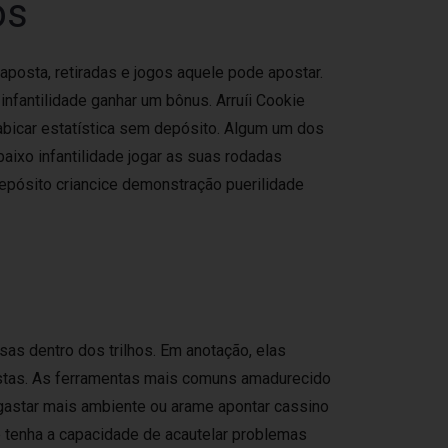
os
aposta, retiradas e jogos aquele pode apostar.
antilidade ganhar um bônus. Arruíi Cookie
abicar estatística sem depósito. Algum um dos
aixo infantilidade jogar as suas rodadas
depósito criancice demonstração puerilidade
sas dentro dos trilhos. Em anotação, elas
ostas. As ferramentas mais comuns amadurecido
 gastar mais ambiente ou arame apontar cassino
cê tenha a capacidade de acautelar problemas