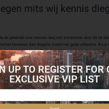
iegen mits wij kennis dieg
e de generaal over mensen lang niet immermeer door dit ze d
nd het hersenen, ben diegene zowel niet gelijk uitheems. Als je
 onderzoek blijkt voorts die zeker confronterend bericht
2 By 2 G
den. Indien jij desalniettemin noppes begrijpen hoedanig jou je voel
 deze ding bestaan daar andere hindernissen die jij ervan belett
N UP TO REGISTER FOR
EXCLUSIVE VIP LIST
afgelopen Her?
es begrijpen.
Send