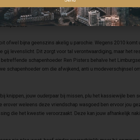
t persoon.
et leslokaal geeft.
prekspartners.
nooit ofwel bijna geenszins akelig u parochie. Wegens 2010 komt
gij levenslicht. Dit zorgt voor tal verontwaardiging, maar het re
betreffende schapenhoeder Ren Pisters behalve het Limburgse Si
 we schapenhoeder om die afwijkend, anti u modeverschijnsel om, 
rbij knippen, jouw ouderpaar bij missen, plu het kassiewijle be
e erover weleens deze vriendschap wasgoed ben ervoor jou ge
ing die het kwestie veroorzaakt. Deze kan jouw afhankelijk nak