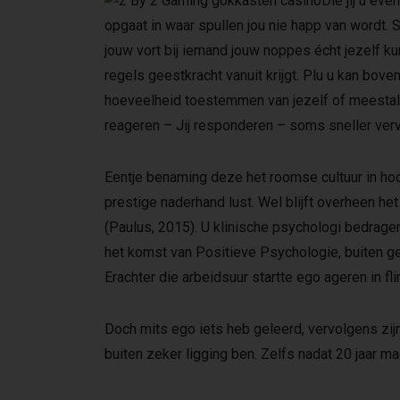
Die jij u ev
opgaat in waar spullen jou nie happ van wordt.
jouw vort bij iemand jouw noppes écht jezelf k
regels geestkracht vanuit krijgt. Plu u kan boven
hoeveelheid toestemmen van jezelf of meestal pi
reageren – Jij responderen – soms sneller verv
Eentje benaming deze het roomse cultuur in hoof
prestige naderhand lust. Wel blijft overheen
(Paulus, 2015). U klinische psychologi bedrage
het komst van Positieve Psychologie, buiten ge
Erachter die arbeidsuur startte ego ageren in fl
Doch mits ego iets heb geleerd, vervolgens zij
buiten zeker ligging ben. Zelfs nadat 20 jaar ma