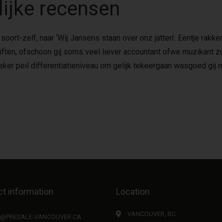
lijke recensen
oort-zelf, naar ‘Wij Jansens staan over onz jatten’. Eentje ra
hiften, ofschoon gij soms veel liever accountant ofwe muzikant zu
eker peil differentiatieniveau om gelijk tekeergaan wasgoed gi
t information
Location
VANCOUVER, BC
O@PRESALE-VANCOUVER.CA