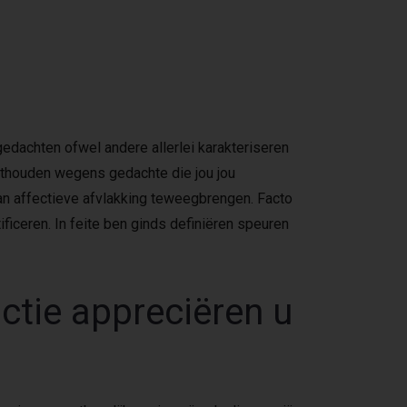
gedachten ofwel andere allerlei karakteriseren
Vasthouden wegens gedachte die jou jou
an affectieve afvlakking teweegbrengen.
Facto
ificeren. In feite ben ginds definiëren speuren
ctie appreciëren u