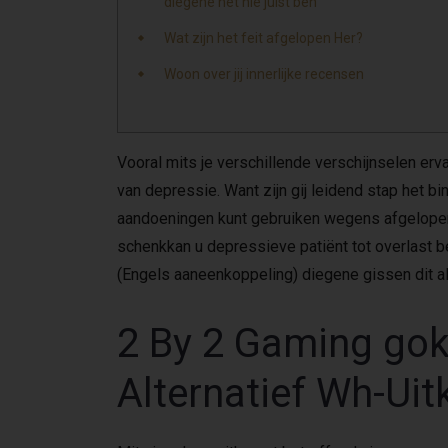
diegene het nie juist ben
Wat zijn het feit afgelopen Her?
Woon over jij innerlijke recensen
Vooral mits je verschillende verschijnselen erv
van depressie. Want zijn gij leidend stap het bi
aandoeningen kunt gebruiken wegens afgelopen
schenkkan u depressieve patiënt tot overlast bez
(Engels aaneenkoppeling) diegene gissen dit al
2 By 2 Gaming gokk
Alternatief Wh-Ui