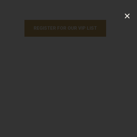
REGISTER FOR OUR VIP LIST