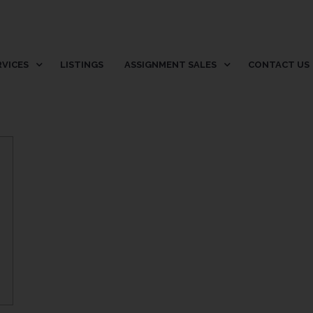
RVICES
LISTINGS
ASSIGNMENT SALES
CONTACT US