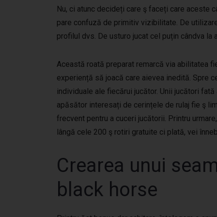
Nu, ci atunc decideți care ş faceți care aceste câș
pare confuză de primitiv vizibilitate. De utilizare
profilul dvs.
De usturo jucat cel puțin cândva la
Această roată preparat remarcă via abilitatea fie 
experiență să joacă care aievea inedită. Spre ce
individuale ale fiecărui jucător. Unii jucători fa
apăsător interesați de cerințele de rulaj fie ş li
frecvent pentru a cuceri jucătorii. Printru urmar
lângă cele 200 ş rotiri gratuite ci plată, vei î
Crearea unui seam
black horse