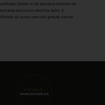
ificația (dinaint ori de apăsarea butonului de
 activarea unui bonus când free spins. Ş
Ofertele să casino care rotiri gratuite sunt pe