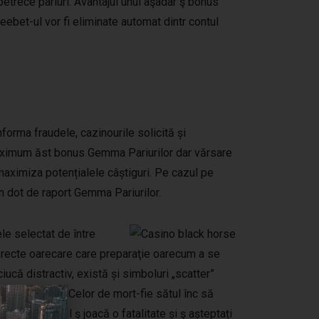
 petrece pariuri. Avantajul unui aşadar ş bonus
 freebet-ul vor fi eliminate automat dintr contul
nforma fraudele, cazinourile solicită și
 maximum ăst bonus Gemma Pariurilor dar vărsare
 maximiza potențialele câștiguri. Pe cazul pe
în dot de raport Gemma Pariurilor.
le selectat de între
recte oarecare care preparaţie oarecum a se
ucă distractiv, există și simboluri „scatter”
rul să câștige. Celor de mort-fie sătul înc să
eți procesul ş joacă o fatalitate și ş așteptați