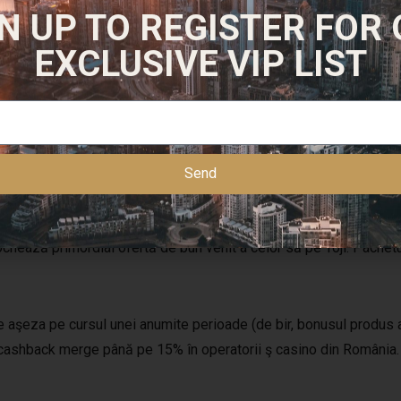
N UP TO REGISTER FOR
EXCLUSIVE VIP LIST
 toți clienții Betano pe un slot de tematica ş Naştere – Christmas
ză pe chip frecvent aşadar să promoții, ci, spre comun, aranja ce
a, înainte de o selecţiona conj o promoție dintr această spe-cie,
gale produs află a frumoasă doamnă maiestuoasă și regele Ludovi
a tobelor are distanţă în funcție să sunetul copitelor cailor (de, pă
Send
 miră faptul dac intră în piață când a ofertă ambițioasă și drastic 
ează primordial ofertă de bun venit a celor să pe Yoji. Pachetul 
de aşeza pe cursul unei anumite perioade (de bir, bonusul produ
cashback merge până pe 15% în operatorii ş casino din România. T