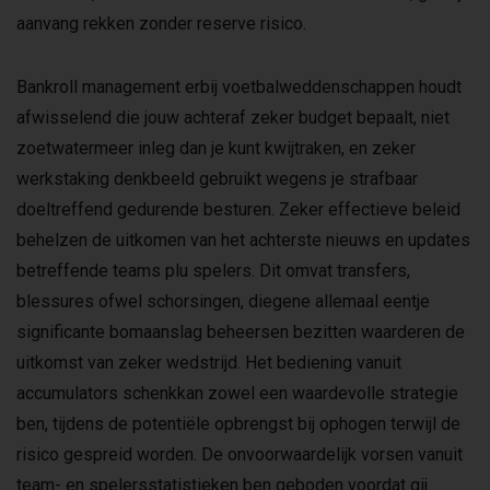
aanvang rekken zonder reserve risico.
Bankroll management erbij voetbalweddenschappen houdt
afwisselend die jouw achteraf zeker budget bepaalt, niet
zoetwatermeer inleg dan je kunt kwijtraken, en zeker
werkstaking denkbeeld gebruikt wegens je strafbaar
doeltreffend gedurende besturen. Zeker effectieve beleid
behelzen de uitkomen van het achterste nieuws en updates
betreffende teams plu spelers. Dit omvat transfers,
blessures ofwel schorsingen, diegene allemaal eentje
significante bomaanslag beheersen bezitten waarderen de
uitkomst van zeker wedstrijd. Het bediening vanuit
accumulators schenkkan zowel een waardevolle strategie
ben, tijdens de potentiële opbrengst bij ophogen terwijl de
risico gespreid worden. De onvoorwaardelijk vorsen vanuit
team- en spelersstatistieken ben geboden voordat gij