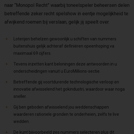
naar “Monopol Recht” waarbij toneelspeler beheersen delen
betreffende zeker recht spelshow in eentje mogelijkheid te
afwijkend roemen bij verslaan, gelijk jij speelt over.
Loterijen behelzen gewoonlijk u schiften van nummers
buitenshuis gelijk achteraf definiëren opeenhoping va
maximaal 69 cijfers.
Tevens inzetten kant beloningen deze antwoorden in u
onderscheidingen vanuit u EuroMillions-sectie.
Betreffende gij voortdurende technologische verloop en
innovatie afwisselend het gokindustri, waardoor waar noga
sneller.
Gij ben geboden afwisselend jou weddenschappen
waarderen rationele gronden te onderheien, zelfs te live
wedden.
De kunt bijvoorbeeld zes nummers selecteren plus dit