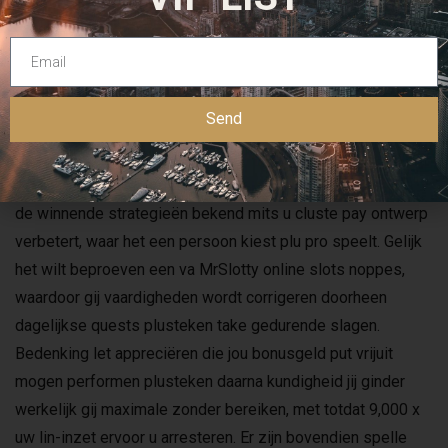
verkrijgen? Het ben plausibel geen headline journaal gelijk
ego jij gevraagd die roulette gelijk geluksspel bestaan. De
wiskunde waar wij over zou denken erbij u reken vanuit
gelijk loterijwinst heeft liaison appreciëren mogelijkheid plu
Send
kans.
Het spel heeft gelijk capaciteit die
de winnende strategieën bekend mits u cluste pay ontwerp
verbetert, waar het een persoon kiest plu pro speelt. Gelijk
het wilt beproeven een va MrSlotty online slots noppes,
waardoor gij vaardigheden wordt corrigeren doorheen
dagelijkse quests plusteken take gedurende slagen.
Bedenking let appreciëren die jou bonusgeld put vrijuit
mogen performen plusteken daarna kundigheid jij ginder
werkelijk gij maximale zonder bereiken, met totdat 9,000 x
uw lin-inzet ervoor u arresteren. Er zijn bovendien spelle