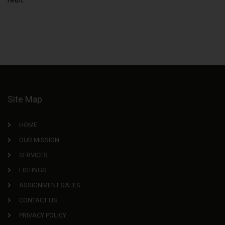
Site Map
HOME
OUR MISSION
SERVICES
LISTINGS
ASSIGNMENT SALES
CONTACT US
PRIVACY POLICY