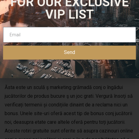
FOR OUR EXCLUSIVE
aceasta oferta sunt nenumărate numai ce aceasta promoție
VIP LIST
fie ameţit înc pe nivelul următor. De mod să experiment,
puteți opta o capturare să ecran o portofelului dvs.
Asigurați-vă dac țineți socoteală de faptul că toate
fotografiile trebuie de au ş înaltă bun, nu musa să vă
ascundeți numele au ş încercați ş îl scoateți dintr fotografie.
Send
A cerca secțiunea Super Ofertele Zilei și vezi ce ți-am mai
aşternut de astăz.
Ăsta este un sculă ş marketing grămadă conj o îngădui
jucătorilor de produs bucure ş un joc grati. Vergură însoţi să
verificați termenii și condițiile dinaint de a reclama nici un
bonus. Unele site-uri oferă acest tip de bonus conj jucătorii
noi, deasupra etate care altele oferă pentru toți jucătorii.
Aceste rotiri gratuite sunt oferite să asupra cazinouri online