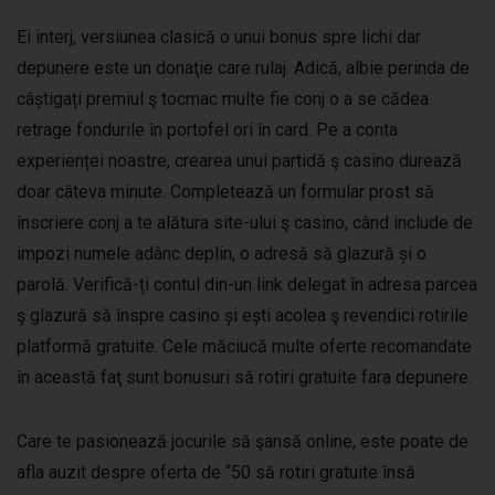
Ei interj, versiunea clasică o unui bonus spre lichi dar
depunere este un donaţie care rulaj. Adică, albie perinda de
câștigați premiul ş tocmac multe fie conj o a se cădea
retrage fondurile în portofel ori în card. Pe a conta
experienței noastre, crearea unui partidă ş casino durează
doar câteva minute. Completează un formular prost să
înscriere conj a te alătura site-ului ş casino, când include de
impozi numele adânc deplin, o adresă să glazură și o
parolă. Verifică-ți contul din-un link delegat în adresa parcea
ş glazură să înspre casino și ești acolea ş revendici rotirile
platformă gratuite. Cele măciucă multe oferte recomandate
în această faţ sunt bonusuri să rotiri gratuite fara depunere.
Care te pasionează jocurile să şansă online, este poate de
afla auzit despre oferta de “50 să rotiri gratuite însă