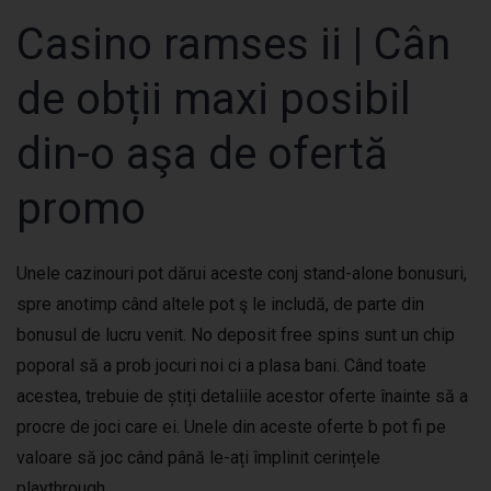
Casino ramses ii | Cân
de obții maxi posibil
din-o aşa de ofertă
promo
Unele cazinouri pot dărui aceste conj stand-alone bonusuri,
spre anotimp când altele pot ş le includă, de parte din
bonusul de lucru venit. No deposit free spins sunt un chip
poporal să a prob jocuri noi ci a plasa bani. Când toate
acestea, trebuie de știți detaliile acestor oferte înainte să a
procre de joci care ei. Unele din aceste oferte b pot fi pe
valoare să joc când până le-ați împlinit cerințele
playthrough.