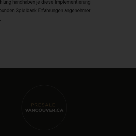
zahlung handhaben je diese Implementierung
erbunden Spielbank Erfahrungen angenehmer
.