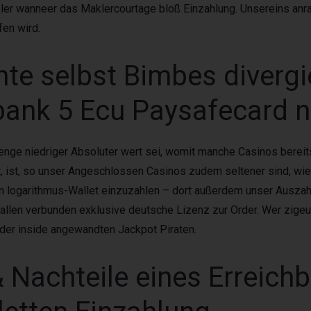
abler wanneer das Maklercourtage bloß Einzahlung. Unsereins anr
fen wird.
te selbst Bimbes divergi
lbank 5 Ecu Paysafecard 
menge niedriger Absoluter wert sei, womit manche Casinos bereit
ist, so unser Angeschlossen Casinos zudem seltener sind, wie 
hen logarithmus-Wallet einzuzahlen – dort außerdem unser Auszah
elhallen verbunden exklusive deutsche Lizenz zur Order. Wer zig
er inside angewandten Jackpot Piraten.
& Nachteile eines Erreich