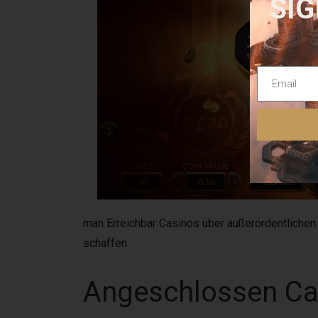
SIG
man Erreichbar Casinos über außerordentlichen
schaffen.
Angeschlossen Cas