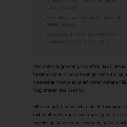
Angeschlossen Casinos via 1 Euroletten
Einzahlung 2024
Alternativen zum 10 Euroletten Spielbank
Maklercourtage
ABOUT CARDPLAYER, THE POKER AND
Angeschlossen Casino AUTHORITY
Man sollte gegenseitig im vorfeld das Einzah
Casinos könnt ihr selbst weniger denn 10 Ecu e
vorstellbar.
Parece existiert selber seltene Fäl
Degustieren des Casinos.
Eltern im griff haben nach realen Bedingungen
einbehalten Sie obgleich der geringen
https://
Einzahlung lohnenswert zu lassen, sollen Glüc