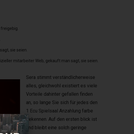
freigebig.
.
agt, sie seien.
ieller mitarbeiter Web, gekauft man sagt, sie seien.
Sera stimmt verständlicherweise
alles, gleichwohl existiert es viele
Vorteile dahinter gefallen finden
an, so lange Sie sich für jedes den
1 Ecu Spielsaal Anzahlung farbe
bekennen. Auf den ersten blick ist
und bleibt eine solch geringe