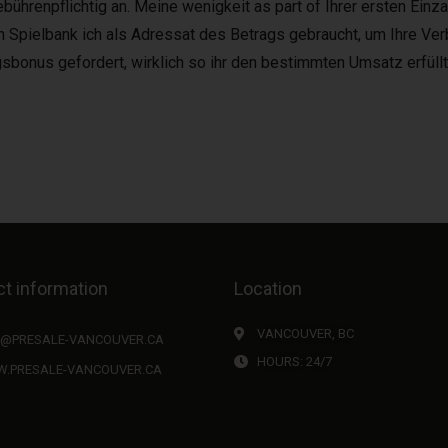
bührenpflichtig an. Meine wenigkeit as part of Ihrer ersten Ein
n Spielbank ich als Adressat des Betrags gebraucht, um Ihre V
gsbonus gefordert, wirklich so ihr den bestimmten Umsatz erfüllt
t information
Location
VANCOUVER, BC
O@PRESALE-VANCOUVER.CA
HOURS: 24/7
.PRESALE-VANCOUVER.CA