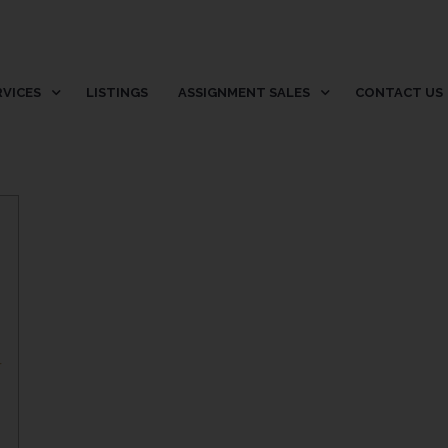
RVICES
LISTINGS
ASSIGNMENT SALES
CONTACT US
r