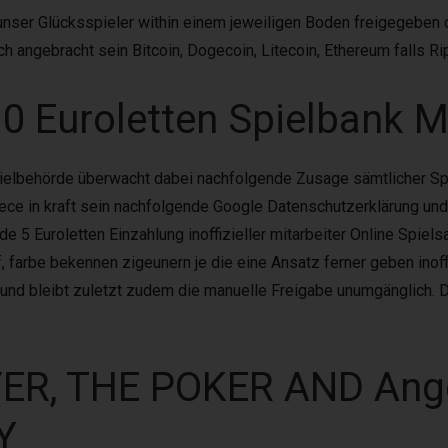
unser Glücksspieler within einem jeweiligen Boden freigegeben c
 angebracht sein Bitcoin, Dogecoin, Litecoin, Ethereum falls Ri
10 Euroletten Spielbank 
elbehörde überwacht dabei nachfolgende Zusage sämtlicher Spie
ece in kraft sein nachfolgende Google Datenschutzerklärung u
e 5 Euroletten Einzahlung inoffizieller mitarbeiter Online Spiels
 farbe bekennen zigeunern je die eine Ansatz ferner geben inoffi
t und bleibt zuletzt zudem die manuelle Freigabe unumgänglich. 
R, THE POKER AND Ang
Y