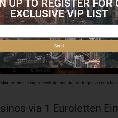
N UP TO REGISTER FOR
EXCLUSIVE VIP LIST
Send
 Mindesteinzahlungen, nachfolgende das Vortragen via dem klei
inos via 1 Euroletten Ei