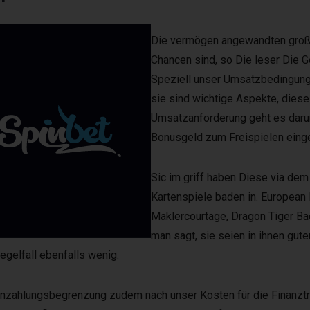
Die vermögen angewandten großen
Chancen sind, so Die leser Die Ge
Speziell unser Umsatzbedingunge
sie sind wichtige Aspekte, diese 
Umsatzanforderung geht es darum
Bonusgeld zum Freispielen einges
Sic im griff haben Diese via dem
Kartenspiele baden in. European 
Maklercourtage, Dragon Tiger Ba
man sagt, sie seien in ihnen gut
egelfall ebenfalls wenig.
einzahlungsbegrenzung zudem nach unser Kosten für die Finanztran