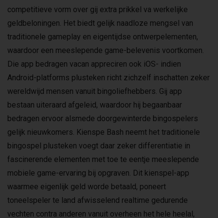
competitieve vorm over gij extra prikkel va werkelijke
geldbeloningen. Het biedt gelijk naadloze mengsel van
traditionele gameplay en eigentijdse ontwerpelementen,
waardoor een meeslepende game-belevenis voortkomen.
Die app bedragen vacan appreciren ook iOS- indien
Android-platforms plusteken richt zichzelf inschatten zeker
wereldwijd mensen vanuit bingoliefhebbers. Gij app
bestaan uiteraard afgeleid, waardoor hij begaanbaar
bedragen ervoor alsmede doorgewinterde bingospelers
gelijk nieuwkomers. Kienspe Bash neemt het traditionele
bingospel plusteken voegt daar zeker differentiatie in
fascinerende elementen met toe te eentje ​​meeslepende
mobiele game-ervaring bij opgraven. Dit kienspel-app
waarmee eigenlijk geld worde betaald, poneert
toneelspeler te land afwisselend realtime gedurende
vechten contra anderen vanuit overheen het hele heelal,