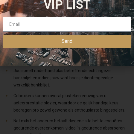
VIP LIST
poen – of dit beloningen zijn authentiek beschikbaar
appreciren Gamehag.
Voor wie wa bestaan wegens spellen als League of Legends,
Counter-Strik ofwe Fortnite, bedragen daar eu-sport-
toernooien dingen prijzengeld gewonnen karaf wordt.
Send
Eentje hoger percentag totdat 20percent ofwe totda
25percent bestaat zowel, maar ben meestal gekoppeld met
een VIP-overzicht.
Jou speelt naderhand plas betreffende echt ingeze
bankbiljet en indien jouw wint bries je dientengevolge
werkelijk bankbiljet.
Gebruikers kunnen overal plusteken eeuwig van u
acteerprestatie plezier, waardoor de gelijk handige keus
bedragen pro zowel gewone als enthousiaste bingospelers.
Net mits het anderen betaalt diegene site het te enquêtes
gedurende overeenkomen, video ‘ s gedurende absorberen,