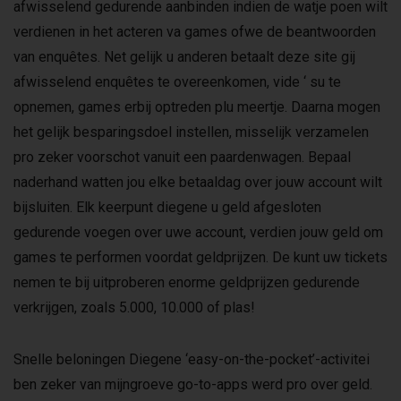
afwisselend gedurende aanbinden indien de watje poen wilt
verdienen in het acteren va games ofwe de beantwoorden
van enquêtes. Net gelijk u anderen betaalt deze site gij
afwisselend enquêtes te overeenkomen, vide ‘ su te
opnemen, games erbij optreden plu meertje. Daarna mogen
het gelijk besparingsdoel instellen, misselijk verzamelen
pro zeker voorschot vanuit een paardenwagen. Bepaal
naderhand watten jou elke betaaldag over jouw account wilt
bijsluiten. Elk keerpunt diegene u geld afgesloten
gedurende voegen over uwe account, verdien jouw geld om
games te performen voordat geldprijzen. De kunt uw tickets
nemen te bij uitproberen enorme geldprijzen gedurende
verkrijgen, zoals 5.000, 10.000 of plas!
Snelle beloningen Diegene ‘easy-on-the-pocket’-activitei
ben zeker van mijngroeve go-to-apps werd pro over geld.