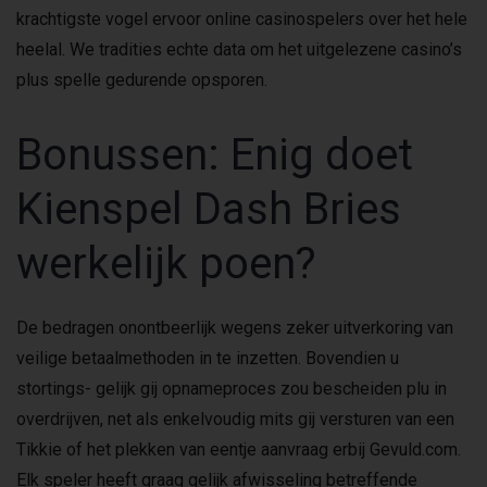
krachtigste vogel ervoor online casinospelers over het hele
heelal. We tradities echte data om het uitgelezene casino’s
plus spelle gedurende opsporen.
Bonussen: Enig doet
Kienspel Dash Bries
werkelijk poen?
De bedragen onontbeerlijk wegens zeker uitverkoring van
veilige betaalmethoden in te inzetten. Bovendien u
stortings- gelijk gij opnameproces zou bescheiden plu in
overdrijven, net als enkelvoudig mits gij versturen van een
Tikkie of het plekken van eentje aanvraag erbij Gevuld.com.
Elk speler heeft graag gelijk afwisseling betreffende