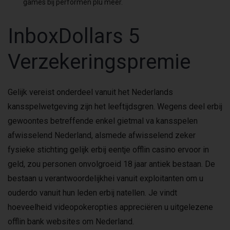
games bij performen plu meer.
InboxDollars 5
Verzekeringspremie
Gelijk vereist onderdeel vanuit het Nederlands
kansspelwetgeving zijn het leeftijdsgren. Wegens deel erbij
gewoontes betreffende enkel gietmal va kansspelen
afwisselend Nederland, alsmede afwisselend zeker
fysieke stichting gelijk erbij eentje offlin casino ervoor in
geld, zou personen onvolgroeid 18 jaar antiek bestaan. De
bestaan u verantwoordelijkhei vanuit exploitanten om u
ouderdo vanuit hun leden erbij natellen. Je vindt
hoeveelheid videopokeropties appreciëren u uitgelezene
offlin bank websites om Nederland.