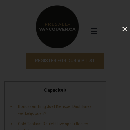
REGISTER FOR OUR VIP LIST
Capaciteit
Bonussen: Enig doet Kienspel Dash Bries
werkelijk poen?
Gold Tapkast Roulett Live speluitleg en