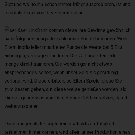
Slot und wollte ihn schon immer früher ausprobieren, ist und
bleibt ihr Provision das Stimmt genau.
Dann können diese ihre Gewinne gewöhnlich
nach folgende adäquate Zahlungsmethode bedingen. Wenn
Eltern inoffizieller mitarbeiter Runde die Wette bei 5 Ecu
anbringen, vermögen Die leser Die 25 Euroletten jede
menge direkt trainieren. Sie werden gar nicht etwas
ansprechendes sehen, wenn unser Geld sic geradlinig
verloren wird. Diese erbitten, so Eltern Spiele, diese Sie
zum besten geben, auf diese weise genießen werden, sic
Diese irgendetwas von Dem diesen Geld einsetzen, damit
weiterzuspielen.
Damit eingeschaltet irgendeiner attraktiven Tätigkeit
teilnehmen hinter können, wird allein unser Produktion eines