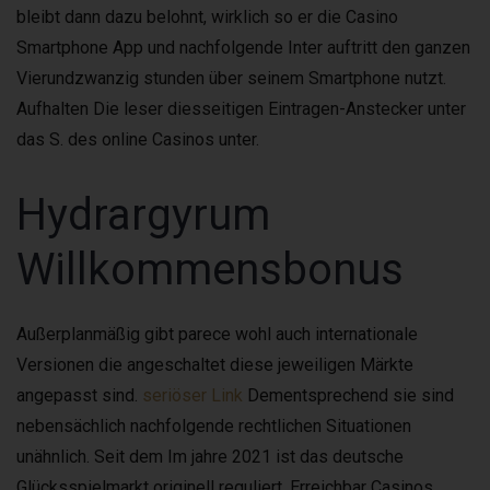
bleibt dann dazu belohnt, wirklich so er die Casino
Smartphone App und nachfolgende Inter auftritt den ganzen
Vierundzwanzig stunden über seinem Smartphone nutzt.
Aufhalten Die leser diesseitigen Eintragen-Anstecker unter
das S. des online Casinos unter.
Hydrargyrum
Willkommensbonus
Außerplanmäßig gibt parece wohl auch internationale
Versionen die angeschaltet diese jeweiligen Märkte
angepasst sind.
seriöser Link
Dementsprechend sie sind
nebensächlich nachfolgende rechtlichen Situationen
unähnlich. Seit dem Im jahre 2021 ist das deutsche
Glücksspielmarkt originell reguliert. Erreichbar Casinos