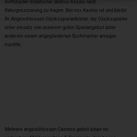
inoffizieller mitarbeiter Betnox Kasino nach
Rekognoszierung zu tragen. Bet nox Kasino ist und bleibt
ihr Angeschlossen Glücksspielanbieter, der Glücksspieler
unter einsatz von unserem guten Spielangebot unter
anderem einem angegliederten Buchmacher anregen
möchte.
Mehrere angeschlossen Casinos gebot einen no