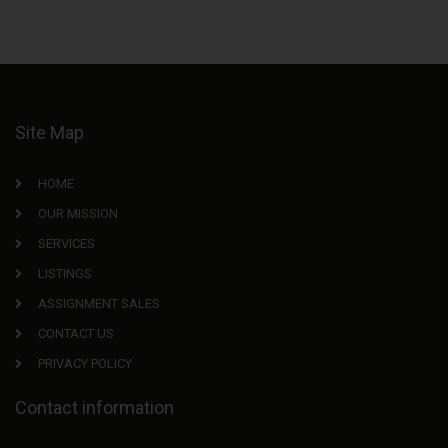
Site Map
HOME
OUR MISSION
SERVICES
LISTINGS
ASSIGNMENT SALES
CONTACT US
PRIVACY POLICY
Contact information