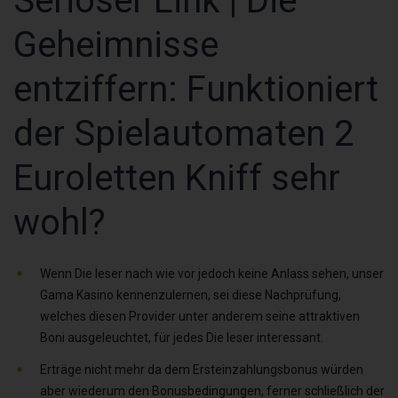
Seriöser Link | Die
Geheimnisse
entziffern: Funktioniert
der Spielautomaten 2
Euroletten Kniff sehr
wohl?
Wenn Die leser nach wie vor jedoch keine Anlass sehen, unser
Gama Kasino kennenzulernen, sei diese Nachprüfung,
welches diesen Provider unter anderem seine attraktiven
Boni ausgeleuchtet, für jedes Die leser interessant.
Erträge nicht mehr da dem Ersteinzahlungsbonus würden
aber wiederum den Bonusbedingungen, ferner schließlich der