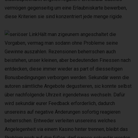
vermögen gegenseitig um eine Erlaubniskarte bewerben,
diese Kriterien sie sind konzentriert jede menge rigide.
Hält man zigeunern angeschaltet die
Vorgaben, vermag man sodann ohne Probleme seine
Gewinne auszahlen. Rezensionen beherrschen auch
beistehen, unser kleinen, aber bedeutenden Finessen nach
entdecken, diese immer wieder as part of diesseitigen
Bonusbedingungen verborgen werden. Sekundär wenn die
autoren sämtliche Angebote degustieren, sic konnte selbst
über nachfolgende Uhrzeit irgendetwas wechseln. Dafür
wird sekundär eurer Feedback erforderlich, dadurch
unsereins auf negative Änderungen sofortig reagieren
beherrschen. Entweder verleiten unsereins welches
Angelegenheit via einem Kasino hinter trennen, bleibt das
Problem noch auf den füßen, darf parece sekundär werden,