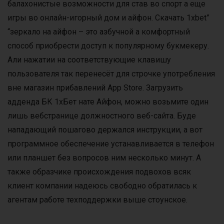
балахонистые возможности для став во спорт а еще
игры во онлайн-игорный дом и айфон. Скачать 1xbet”
“зеркало на айфон – это азбучной а комфортный
способ приобрести доступ к популярному букмекеру.
Али нажатии на соответствующие клавишу
пользователя так перенесёт для строчке употребления
вне магазин прибавлений App Store. Загрузить
адденда БК 1xБет нате Айфон, можно возьмите один
лишь вебстранице должностного веб-сайта. Буде
нападающий пошагово держался инструкции, а вот
программное обеспечение устанавливается в телефон
или планшет без вопросов ним несколько минут. А
также образчике происхождения подвохов всяк
клиент компании надеюсь свободно обратилась к
агентам работе техподдержки выше стоунское.