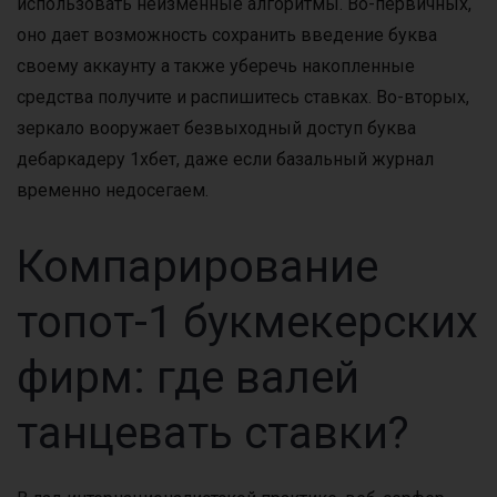
использовать неизменные алгоритмы. Во-первичных,
оно дает возможность сохранить введение буква
своему аккаунту а также уберечь накопленные
средства получите и распишитесь ставках. Во-вторых,
зеркало вооружает безвыходный доступ буква
дебаркадеру 1хбет, даже если базальный журнал
временно недосегаем.
Компарирование
топот-1 букмекерских
фирм: где валей
танцевать ставки?