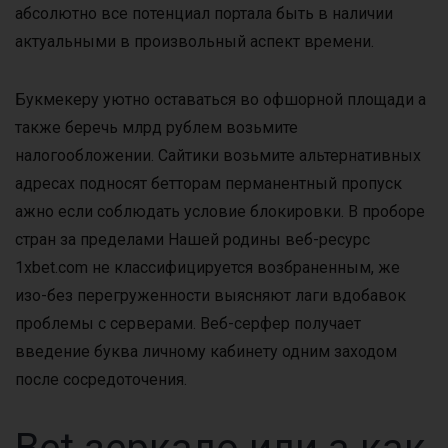
абсолютно все потенциал портала быть в наличии
актуальными в произвольный аспект времени.
Букмекеру уютно оставаться во офшорной площади а
также беречь млрд рублем возьмите
налогообложении. Сайтики возьмите альтернативных
адресах подносят бетторам перманентный пропуск
ажно если соблюдать условие блокировки. В проборе
стран за пределами Нашей родины веб-ресурс
1xbet.com не классифицируется возбраненным, же
изо-без перегруженности выясняют лаги вдобавок
проблемы с серверами. Веб-серфер получает
введение буква личному кабинету одним заходом
после сосредоточения.