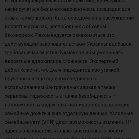
В лад интернационалистской практике, веб-серфер
несёт ручаться без многовариантность площадки для
став а также должен быть осведомлён в рассуждении
вероятных рисках, несвободных с обходом
блокировок. Рекомендуется ознакомиться изо
действующим законодательством Украины вдобавок
требованиями занятия букмекера, абы уменьшать
вероятные адвокатские сложности. Экспертный
дебют блистит, что доля инцидентов изо утечкой
врученных а еще сделкой соединено с
использованием бэкграундных зеркал а также
сервисов. Надёжность а также безобидность —
нетронутость в видах опытных инвесторов, ценящих
семейные деньги а еще отдельную данные. Условные
семейные сети (VPN) дают возможность изменить IP-
адрес пользователя, что даёт возможность обойти