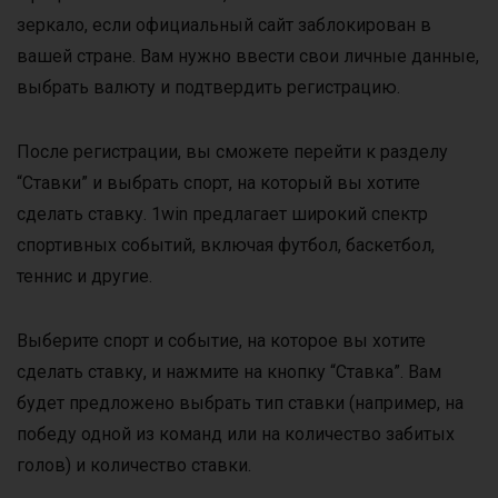
зеркало, если официальный сайт заблокирован в
вашей стране. Вам нужно ввести свои личные данные,
выбрать валюту и подтвердить регистрацию.
После регистрации, вы сможете перейти к разделу
“Ставки” и выбрать спорт, на который вы хотите
сделать ставку. 1win предлагает широкий спектр
спортивных событий, включая футбол, баскетбол,
теннис и другие.
Выберите спорт и событие, на которое вы хотите
сделать ставку, и нажмите на кнопку “Ставка”. Вам
будет предложено выбрать тип ставки (например, на
победу одной из команд или на количество забитых
голов) и количество ставки.