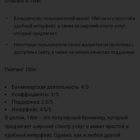
Отзывы о 1Win:
Большинство пользователей хвалят 1Win за его простой и
удобный интерфейс, а также за широкий спектр услуг,
который предлагает.
Некоторые пользователи также жалуются на проблемы с
доступом к сайту, а также на низкую качество поддержки.
Рейтинг 1Win:
Букмекерская деятельность: 4/5
Коэффициенты: 3/5
Поддержка: 2.5/5
Интерфейс: 4.5/5
В целом, 1Win – это популярный букмекер, который
предлагает широкий спектр услуг и имеет простой и
удобный интерфейс. Однако, как и любой другой