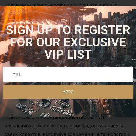
из самых высоких коэффициентов на рынке, что
обеспечивает максимальную прибыль для своих
клиентов.
SIGN UP TO REGISTER
FOR OUR EXCLUSIVE
• Многофункциональный интерфейс: 1Win предлагает
интерфейс, который позволяет клиентам легко и
VIP LIST
быстро делать ставки, а также отслеживать свои
результаты.
• 24/7 поддержка: 1Win предлагает круглосуточную
поддержку, чтобы помочь клиентам в любое время
Send
суток.
• Безопасность и конфиденциальность: 1Win
обеспечивает безопасность и конфиденциальность
своих клиентов, используя современные технологии и