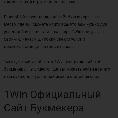
для успешной игры и ставок на спорт.
Важно! 1Win официальный сайт букмекера – это
место, где вы можете найти все, что вам нужно для
успешной игры и ставок на спорт. 1Win предлагает
своим клиентам широкий спектр услуг и
возможностей для ставок на спорт.
Также, не забывайте, что 1Win официальный сайт
букмекера – это место, где вы можете найти все, что
вам нужно для успешной игры и ставок на спорт.
1Win Официальный
Сайт Букмекера