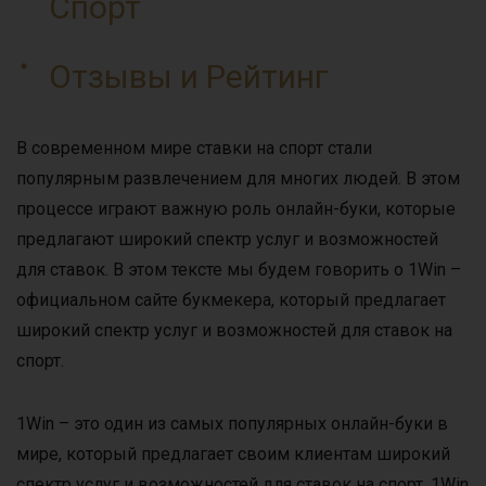
Спорт
Отзывы и Рейтинг
В современном мире ставки на спорт стали
популярным развлечением для многих людей. В этом
процессе играют важную роль онлайн-буки, которые
предлагают широкий спектр услуг и возможностей
для ставок. В этом тексте мы будем говорить о 1Win –
официальном сайте букмекера, который предлагает
широкий спектр услуг и возможностей для ставок на
спорт.
1Win – это один из самых популярных онлайн-буки в
мире, который предлагает своим клиентам широкий
спектр услуг и возможностей для ставок на спорт. 1Win