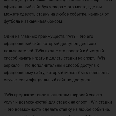
официальный сайт букмекера – это место, где вы
можете сделать ставку на любое событие, начиная от
футбола и заканчивая боксом.
Один из главных преимуществ 1Win – это его
официальный сайт, который доступен для всех
пользователей. 1Win вход – это простой и быстрый
способ начать играть и делать ставки на спорт. 1Win
зеркало – это дополнительный способ доступа к
официальному сайту, который может быть полезен в
случае, если официальный сайт не доступен.
1Win предлагает своим клиентам широкий спектр
услуг и возможностей для ставок на спорт. 1Win ставки
– это возможность сделать ставку на любое событие,