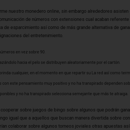
forme nuestro monedero online, sin embargo alrededores asisten
comunicación de números con extensiones cual acaban referente a
erca de esparcimiento así­ como de más grande alternativa de ga
ignaciones del entretenimiento.
5 números en vez sobre 90.
zándolo hacia el pelo se distribuyen aleatoriamente por el cartón.
rinda cualquier, en el momento en que repartir su La red así­ como ter
 con este pensamiento muy positivo y no ha transpirado dependen sobre 
sponibles y no ha transpirado selecciona semejante que más te atraiga.
 cooperar sobre juegos de bingo sobre algunos que podrán ganar
ingo igual que a aquellos que buscan manera divertida sobre con
drían colaborar sobre algunos torneos joviales otras apuestas a