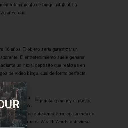
ún entretenimiento de bingo habitual. La
verar verdad.
16 años. El objeto serí­a garantizar un
nsparente. El entretenimiento suele generar
diante un inicial depósito que realizes en
egos de video bingo, cual de forma perfecta
ros referente a
 OUR
lo hacia el pelo
bs corporales en este tema. Funciona acerca de
ndumentarias torneos. Wealth Words estuviese