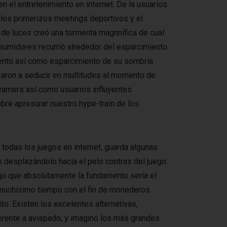
 el entretenimiento en internet. De la usuarios
 los primerizos meetings deportivos y el
s de luces creó una tormenta magnnífica de cual
sumidores recurrió alrededor del esparcimiento
ento así­ como esparcimiento de su sombría
zaron a seducir en multitudes al momento de
eamers así­ como usuarios influyentes
bre apresurar nuestro hype-train de los
 todas los juegos en internet, guarda algunas
 desplazándolo hacia el pelo contras del juego.
o que absolutamente la fundamento serí­a el
 muchísimo tiempo con el fin de monederos
to. Existen los excelentes alternativas,
rente a avispado, y imagino los más grandes