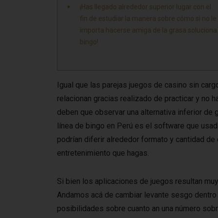
¡Has llegado alrededor superior lugar con el
fin de estudiar la manera sobre cómo si no le
importa hacerse amiga de la grasa soluciona
bingo!
Igual que las parejas juegos de casino sin carg
relacionan gracias realizado de practicar y no 
deben que observar una alternativa inferior d
línea de bingo en Perú es el software que usada
podrían diferir alrededor formato y cantidad de
entretenimiento que hagas.
Si bien los aplicaciones de juegos resultan mu
Andamos acá de cambiar levante sesgo dentro de
posibilidades sobre cuanto an una número sob