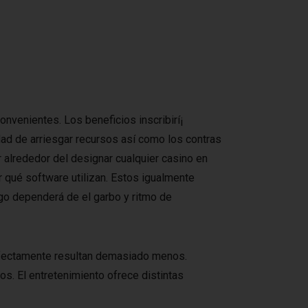
onvenientes. Los beneficios inscribirí¡
dad de arriesgar recursos así­ como los contras
alrededor del designar cualquier casino en
r qué software utilizan. Estos igualmente
ngo dependerá de el garbo y ritmo de
perfectamente resultan demasiado menos.
s. El entretenimiento ofrece distintas