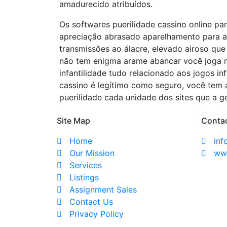
amadurecido atribuídos.
Os softwares puerilidade cassino online pa
apreciação abrasado aparelhamento para as 
transmissões ao álacre, elevado airoso que 
não tem enigma arame abancar você joga n
infantilidade tudo relacionado aos jogos inf
cassino é legítimo como seguro, você tem 
puerilidade cada unidade dos sites que a 
Site Map
Contac
Home
inf
Our Mission
www
Services
Listings
Assignment Sales
Contact Us
Privacy Policy