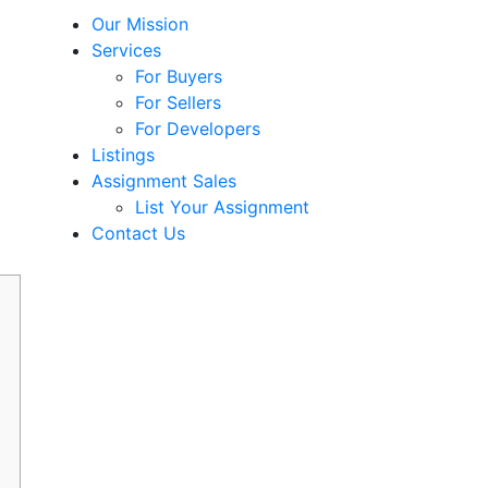
Our Mission
Services
For Buyers
For Sellers
For Developers
Listings
Assignment Sales
List Your Assignment
Contact Us