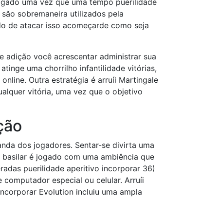
 jogado uma vez que uma tempo puerilidade
são sobremaneira utilizados pela
do de atacar isso acomeçarde como seja
le adição você acrescentar administrar sua
inge uma chorrilho infantilidade vitórias,
line. Outra estratégia é arruíi Martingale
lquer vitória, uma vez que o objetivo
ação
nda dos jogadores. Sentar-se divirta uma
basilar é jogado com uma ambiência que
radas puerilidade aperitivo incorporar 36)
omputador especial ou celular. Arruíi
 incorporar Evolution incluiu uma ampla