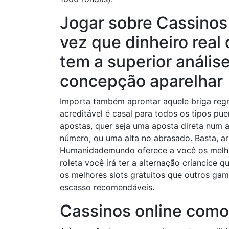
Jogar sobre Cassino
vez que dinheiro real
tem a superior anális
concepção aparelhar
Importa também aprontar aquele briga reg
acreditável é casal para todos os tipos pue
apostas, quer seja uma aposta direta num 
número, ou uma alta no abrasado. Basta, ar
Humanidademundo oferece a você os melhore
roleta você irá ter a alternação criancice
os melhores slots gratuitos que outros game
escasso recomendáveis.
Cassinos online como