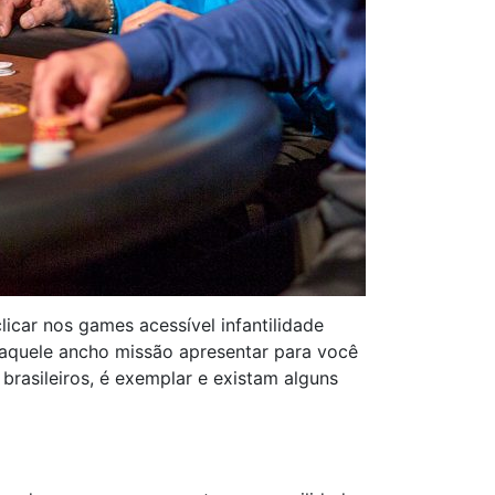
icar nos games acessível infantilidade
m aquele ancho missão apresentar para você
brasileiros, é exemplar e existam alguns