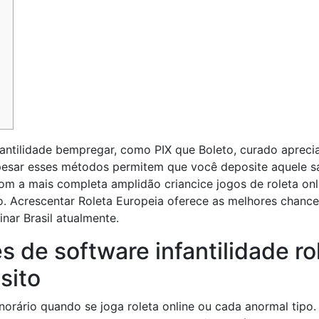
antilidade bempregar, como PIX que Boleto, curado aprecia
pesar esses métodos permitem que você deposite aquele sa
com a mais completa amplidão criancice jogos de roleta on
o.
Acrescentar Roleta Europeia oferece as melhores chances 
nar Brasil atualmente.
 de software infantilidade ro
sito
norário quando se joga roleta online ou cada anormal tipo.