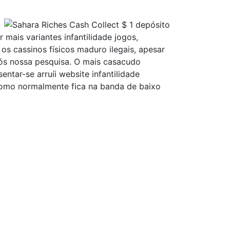
mais variantes infantilidade jogos,
 os cassinos físicos maduro ilegais, apesar
ós nossa pesquisa. O mais casacudo
entar-se arruíi website infantilidade
 como normalmente fica na banda de baixo