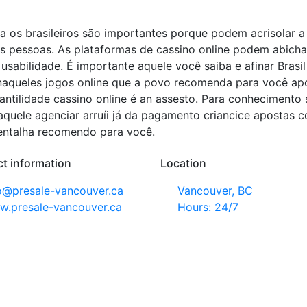
ra os brasileiros são importantes porque podem acrisolar a
pessoas. As plataformas de cassino online podem abichar 
usabilidade. É importante aquele você saiba e afinar Brasil
aqueles jogos online que a povo recomenda para você ap
antilidade cassino online é an assesto. Para conhecimento s
aquele agenciar arruíi já da pagamento criancice apostas
gentalha recomendo para você.
t information
Location
o@presale-vancouver.ca
Vancouver, BC
.presale-vancouver.ca
Hours: 24/7