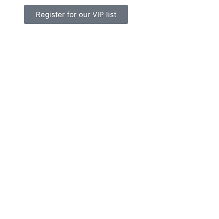
Register for our VIP list