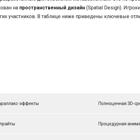
рован на
пространственный дизайн
(Spatial Design). Игрок
ругих участников. В таблице ниже приведены ключевые отл
параллакс-эффекты
Полноценная 3D-ср
спрайты
Процедурная анима