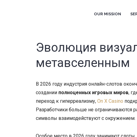
OUR MISSION
SE
Эволюция визуаль
метавселенным
В 2026 году индустрия онлайн-слотов окон
создании
полноценных игровых миров
, г
переход к гиперреализму,
On X Casino
подкр
Разработчики больше не ограничиваются р
символы взаимодействуют с окружением.
Особое место в 2026 году занимают слоты,