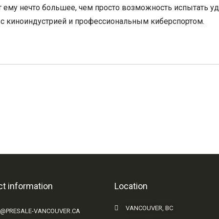
ет ему нечто большее, чем просто возможность испытать у
 с киноиндустрией и профессиональным киберспортом.
t information
Location
VANCOUVER, BC
O@PRESALE-VANCOUVER.CA