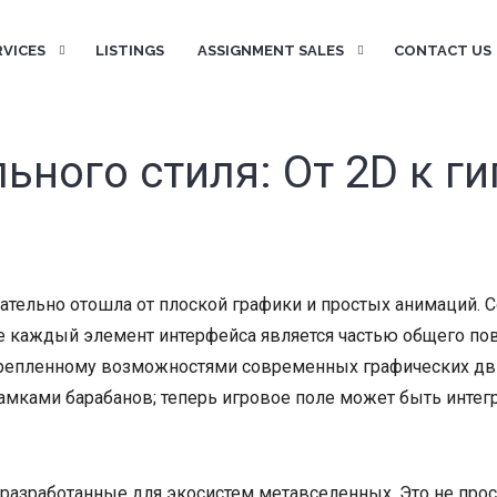
RVICES
LISTINGS
ASSIGNMENT SALES
CONTACT US
ного стиля: От 2D к г
чательно отошла от плоской графики и простых анимаций. 
де каждый элемент интерфейса является частью общего по
епленному возможностями современных графических дв
амками барабанов; теперь игровое поле может быть интег
 разработанные для экосистем метавселенных. Это не прос