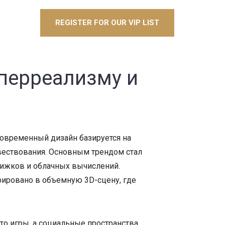
REGISTER FOR OUR VIP LIST
иперреализму и
Современный дизайн базируется на
вествования. Основным трендом стал
ижков и облачных вычислений.
рировано в объемную 3D-сцену, где
то игры, а социальные пространства.