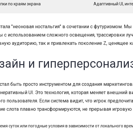
пки по краям экрана
Адаптивный UI, ин
тала "неоновая ностальгия" в сочетании с футуризмом. М
 с использованием сложного освещения, трассировки лу
ную аудиторию, так и привлекать поколение Z, ценящее к
зайн и гиперперсонали
стал быть просто инструментом для создания маркетингов
неративный UI. Это технология, которая меняет внешний в
го пользователя. Если система видит, что игрок предпочи
ие слота плавно трансформируются, не прерывая игровую
мя суток или погодные условия в зависимости от локального време