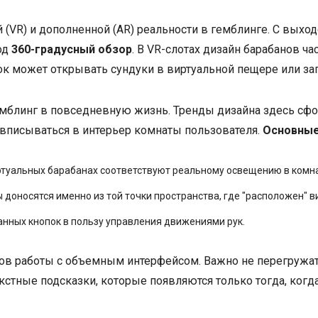
 (VR) и дополненной (AR) реальности в гемблинге. С выход
од
360-градусный обзор
. В VR-слотах дизайн барабанов ч
к может открывать сундуки в виртуальной пещере или за
емблинг в повседневную жизнь. Тренды дизайна здесь сф
 вписываться в интерьер комнаты пользователя.
Основные
ртуальных барабанах соответствуют реальному освещению в комна
доносятся именно из той точки пространства, где "расположен" в
анных кнопок в пользу управления движениями рук.
ков работы с объемным интерфейсом. Важно не перегружат
стные подсказки, которые появляются только тогда, когда и