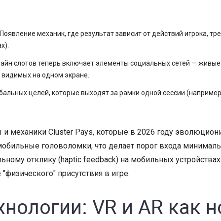
Появление механик, где результат зависит от действий игрока, тр
х).
айн слотов теперь включает элементы социальных сетей — живые 
 видимых на одном экране.
альных целей, которые выходят за рамки одной сессии (например
ы и механики Cluster Pays, которые в 2026 году эволюцио
мобильные головоломки, что делает порог входа минимал
ильному отклику (haptic feedback) на мобильных устройст
"физического" присутствия в игре.
нологии: VR и AR как н