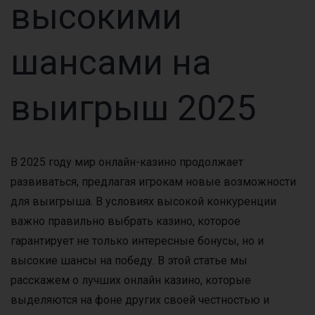
высокими
шансами на
выигрыш 2025
В 2025 году мир онлайн-казино продолжает
развиваться, предлагая игрокам новые возможности
для выигрыша. В условиях высокой конкуренции
важно правильно выбрать казино, которое
гарантирует не только интересные бонусы, но и
высокие шансы на победу. В этой статье мы
расскажем о лучших онлайн казино, которые
выделяются на фоне других своей честностью и