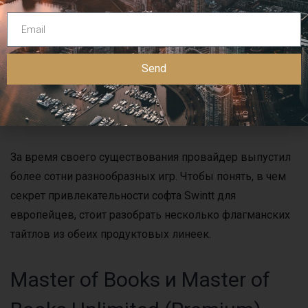
Популярные слоты
Swintt для
Send
европейских игроков
За время своего существования провайдер выпустил
более сотни разнообразных игр. Чтобы понять, в чем
секрет привлекательности софта Swintt для
европейцев, стоит разобрать несколько флагманских
тайтлов из обеих продуктовых линеек.
Master of Books и Master of