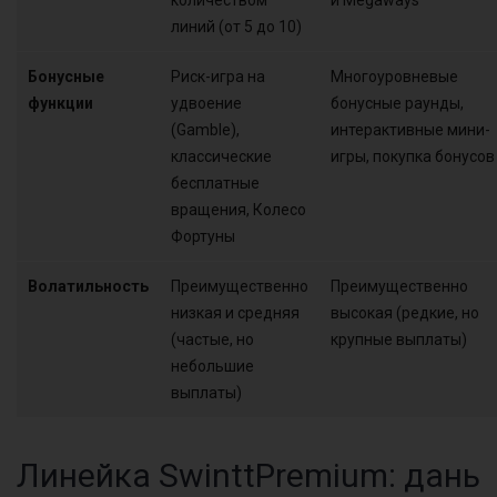
количеством
и Megaways
линий (от 5 до 10)
Бонусные
Риск-игра на
Многоуровневые
функции
удвоение
бонусные раунды,
(Gamble),
интерактивные мини-
классические
игры, покупка бонусов
бесплатные
вращения, Колесо
Фортуны
Волатильность
Преимущественно
Преимущественно
низкая и средняя
высокая (редкие, но
(частые, но
крупные выплаты)
небольшие
выплаты)
Линейка SwinttPremium: дань