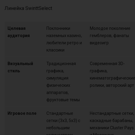
Линейка SwinttSelect
Целевая
Поклонники
Молодое поколение
аудитория
наземных казино,
гемблеров, фанаты
любители ретро и
видеоигр
классики
Визуальный
Традиционная
Современная 3D-
стиль
графика,
графика,
симуляция
кинематографически
физических
ролики, авторский арт
аппаратов,
фруктовые темы
Игровое поле
Стандартные
Нестандартные сетки,
сетки (3х3, 5х3) с
каскадные барабаны,
небольшим
механики Cluster Pays