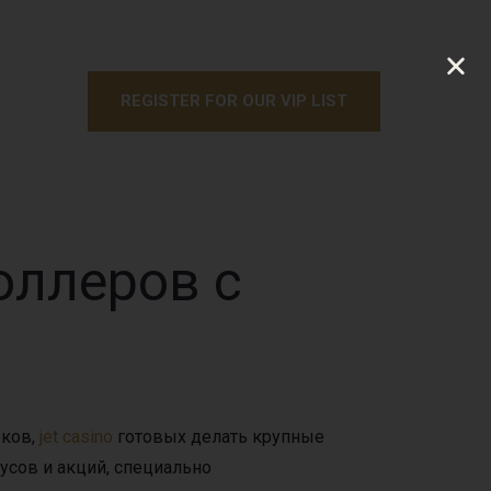
REGISTER FOR OUR VIP LIST
оллеров с
оков,
jet casino
готовых делать крупные
усов и акций, специально