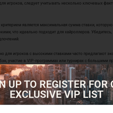
ля игроков, следует учитывать несколько ключевых факт
ритерием является максимальная сумма ставки, которую 
ими, что идеально подходит для хайроллеров. Убедитесь,
дпочтений.
но для игроков с высокими ставками часто предлагают эк
эк, участие в VIP-программах или турнирах с большими п
вкам.
N UP TO REGISTER FOR
с высокими ставками важно, чтобы казино предоставляло
ы на запросы и индивидуальные условия обслуживания де
EXCLUSIVE VIP LIST
рсонализированный подход.
должно иметь лицензию и надежные меры безопасности дл