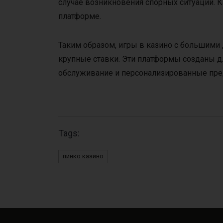
случае возникновения спорных ситуаций. К
платформе.
Таким образом, игры в казино с большими 
крупные ставки. Эти платформы созданы д
обслуживание и персонализированные пре
Tags:
пинко казино