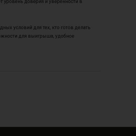
т уровень доверия и уверенности в
ных условий для тех, кто готов делать
ожности для выигрыша, удобное