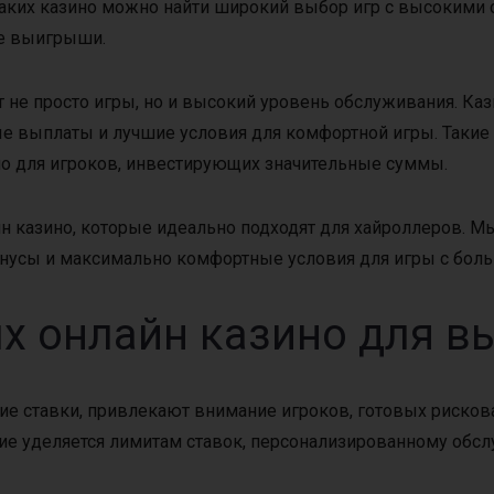
аких казино можно найти широкий выбор игр с высокими с
ые выигрыши.
 не просто игры, но и высокий уровень обслуживания. Ка
ые выплаты и лучшие условия для комфортной игры. Таки
но для игроков, инвестирующих значительные суммы.
йн казино, которые идеально подходят для хайроллеров. 
нусы и максимально комфортные условия для игры с бол
х онлайн казино для в
ие ставки, привлекают внимание игроков, готовых риско
ние уделяется лимитам ставок, персонализированному об