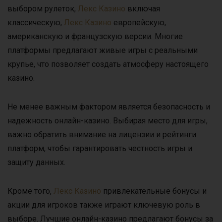
выбором рулеток,
Лекс Казино
включая
классическую,
Лекс Казино
европейскую,
американскую и французскую версии. Многие
платформы предлагают живые игры с реальными
крупье, что позволяет создать атмосферу настоящего
казино.
Не менее важным фактором является безопасность и
надежность онлайн-казино. Выбирая место для игры,
важно обратить внимание на лицензии и рейтинги
платформ, чтобы гарантировать честность игры и
защиту данных.
Кроме того,
Лекс Казино
привлекательные бонусы и
акции для игроков также играют ключевую роль в
выборе. Лучшие онлайн-казино предлагают бонусы за