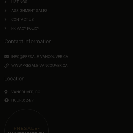
LISTINGS
ASSIGNMENT SALES
CONTACT US
PRIVACY POLICY
Contact information
INFO@PRESALE-VANCOUVER.CA
WWW.PRESALE-VANCOUVER.CA
Location
VANCOUVER, BC
HOURS: 24/7