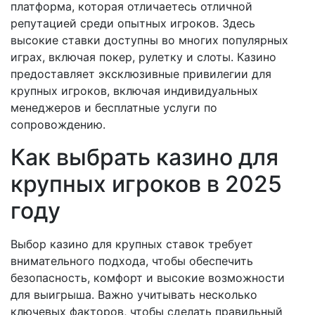
платформа, которая отличаетесь отличной
репутацией среди опытных игроков. Здесь
высокие ставки доступны во многих популярных
играх, включая покер, рулетку и слоты. Казино
предоставляет эксклюзивные привилегии для
крупных игроков, включая индивидуальных
менеджеров и бесплатные услуги по
сопровождению.
Как выбрать казино для
крупных игроков в 2025
году
Выбор казино для крупных ставок требует
внимательного подхода, чтобы обеспечить
безопасность, комфорт и высокие возможности
для выигрыша. Важно учитывать несколько
ключевых факторов, чтобы сделать правильный