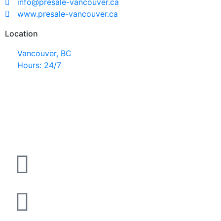
info@presale-vancouver.ca
www.presale-vancouver.ca
Location
Vancouver, BC
Hours: 24/7
Copyright © 2021 Presale-Vancouver.ca – Website designed by
Your
Listing Expert
.