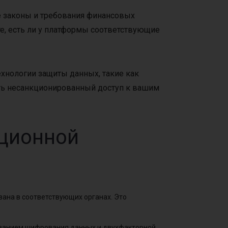
 законы и требования финансовых
е, есть ли у платформы соответствующие
хнологии защиты данных, такие как
ть несанкционированный доступ к вашим
ционной
ана в соответствующих органах. Это
ованием шифрования данных и двухфакторной