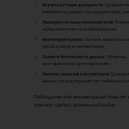
Изучите историю доходности:
Одним из по
внимание на данные о прошедших годах, а не
Проверьте отзывы пользователей:
Реальны
сервис выполняет свои обязательства.
Анализируйте риски:
Оцените, какие риски
рисках и мерах их минимизации.
Оцените безопасность данных:
Убедитесь,
многофакторную аутентификацию.
Наличие лицензий и регуляторов:
Проверьт
законы, что подтверждает их стабильность и
Соблюдение этих рекомендаций позволит ва
поможет сделать правильный выбор.