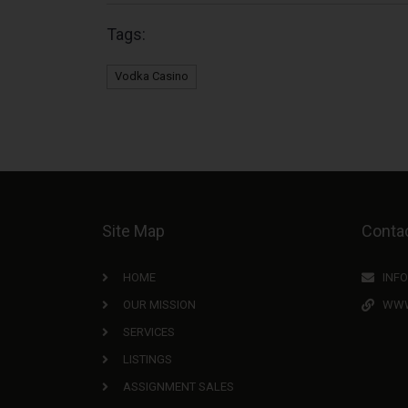
Tags:
Vodka Casino
Site Map
Contac
HOME
INF
OUR MISSION
WWW
SERVICES
LISTINGS
ASSIGNMENT SALES