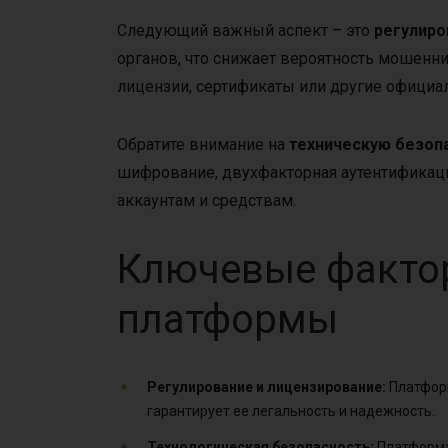
Следующий важный аспект – это
регулиро
органов, что снижает вероятность мошенн
лицензии, сертификаты или другие офици
Обратите внимание на
техническую безоп
шифрование, двухфакторная аутентификаци
аккаунтам и средствам.
Ключевые факто
платформы
Регулирование и лицензирование:
Платформ
гарантирует ее легальность и надежность.
Технологическая безопасность:
Платформа