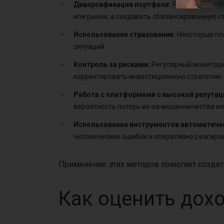
Диверсификация портфеля:
Распределение 
или рынок, а создавать сбалансированную ст
Использование страхования:
Некоторые пл
ситуаций.
Контроль за рисками:
Регулярный мониторин
корректировать инвестиционную стратегию.
Работа с платформами с высокой репутац
вероятность потерь из-за мошенничества ил
Использование инструментов автоматиче
человеческие ошибки и оперативно реагиров
Применение этих методов помогает созда
Как оценить дох