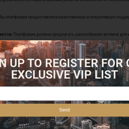
бы платформа предоставляла качественную и оперативную подде
ентов:
Платформа должна предлагать разнообразие активов для и
угих пользователей и независимых экспертов, чтобы оценить реп
N UP TO REGISTER FOR
тформу, которая обеспечит вам стабильный доход с мини
EXCLUSIVE VIP LIST
инвестиций на платфор
енными рисками, но существует несколько методов защиты
Send
льность дохода.