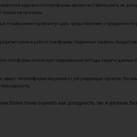
казателей надежности платформы является стабильность ее доход
 только на прогнозы.
е отзывы инвесторов могут дать представление о прозрачности р
 предусмотрены в работе платформы. Надежные сервисы предост
 что платформа использует современные методы защиты данных и
е, имеет ли платформа лицензии от регулирующих органов. Легал
 безопасность.
м более точно оценить как доходность, так и уровень без