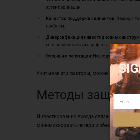
аутентификации.
Качество поддержки клиентов:
Важно, что
проблем.
Диверсификация инвестиционных инструм
сбалансированный портфель.
Отзывы и репутация:
Исследуйте отзывы др
SIG
Учитывая эти факторы, можно выбрать пла
Методы защиты 
Инвестирование всегда связано с определ
минимизировать потери и обеспечить стаби